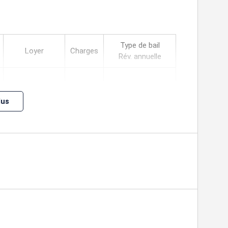
Type de bail
Loyer
Charges
Rév. annuelle
e
Indice ILC
lus
e
Indice ILC
e
Indice ILC
Bail Commercial 3-
116,13 m²/an
e
6-9 ans
HT HC
Indice ILC