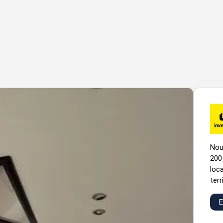
Nou
200
loc
terr
E