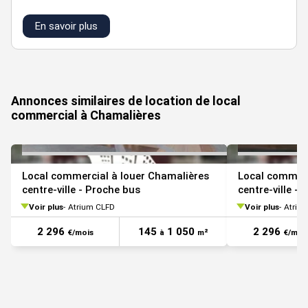
En savoir plus
VOIR TOUTES LES PHOTOS
Annonces similaires de location de local
commercial à Chamalières
Local commercial à louer Chamalières
Local commerc
centre-ville - Proche bus
centre-ville -
Voir plus
Atrium CLFD
Voir plus
Atriu
2 296
145
1 050
2 296
€/mois
à
m²
€/moi