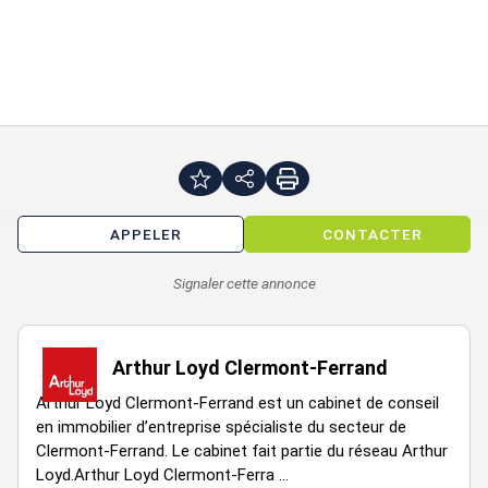
batiment - lot
etage
type
surface
local
rdc
surface de vente
69 m²
commercial
local
demi
reserves/coin
40 m²
commercial
niveau
social
local
sous-sol
caves
18
commercial
APPELER
CONTACTER
Signaler cette annonce
Arthur Loyd Clermont-Ferrand
Arthur Loyd Clermont-Ferrand est un cabinet de conseil
en immobilier d’entreprise spécialiste du secteur de
Clermont-Ferrand. Le cabinet fait partie du réseau Arthur
Loyd.Arthur Loyd Clermont-Ferra ...