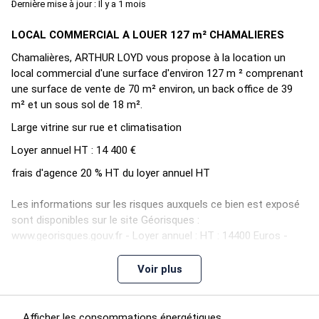
Dernière mise à jour : Il y a 1 mois
LOCAL COMMERCIAL A LOUER 127 m² CHAMALIERES
Chamalières, ARTHUR LOYD vous propose à la location un
local commercial d'une surface d'environ 127 m ² comprenant
une surface de vente de 70 m² environ, un back office de 39
m² et un sous sol de 18 m².
Large vitrine sur rue et climatisation
Loyer annuel HT : 14 400 €
frais d'agence 20 % HT du loyer annuel HT
Les informations sur les risques auxquels ce bien est exposé
sont disponibles sur le site Géorisques :
www.georisques.gouv.fr - Loyer annuel : HT : 14400 Euros -
Charges annuelles : 0 Euros - Honoraires : Nous consulter
Voir plus
Informations ERRIAL :
Risque technologique / minier / naturel :
Zone de sismicité : 3/5 (modéré)
Afficher les consommations énergétiques