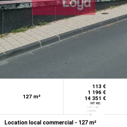
113 €
1 196 €
127
m²
14 351 €
HT HC
/ m² / an
/ mois
/ an
Location local commercial - 127 m²