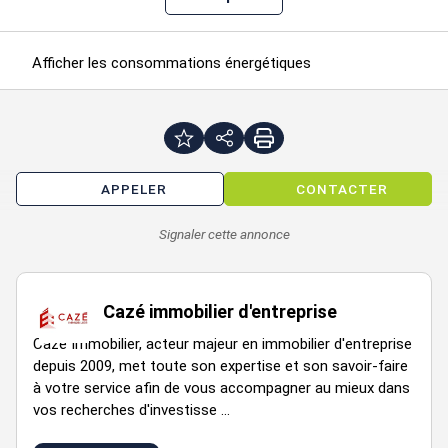
Afficher les consommations énergétiques
Les informations sur les risques auxquels ce bien est exposé
sont disponibles sur le site Géorisques :
www.georisques.gouv.fr
Disponibilité : a définir entre les parties
APPELER
CONTACTER
Prestations :
Signaler cette annonce
Accès Handicapés
Climatisation
Etablissement recevant du public
Immeuble indépendant
Cazé immobilier d'entreprise
Issue de secours
Cazé Immobilier, acteur majeur en immobilier d'entreprise
Rez-de-chaussée
depuis 2009, met toute son expertise et son savoir-faire
Sanitaires privés
à votre service afin de vous accompagner au mieux dans
Vitrine
vos recherches d'investisse ...