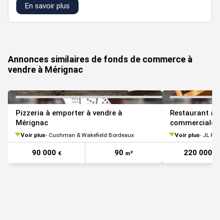
En savoir plus
Prix de vente : 650000 € NET VENDEUR
Montant de la taxe foncière : 4000 €
VOIR TOUTES LES PHOTOS
Honoraires à la charge de l'acquéreur : 6 % HT
Annonces similaires de fonds de commerce à
vendre à Mérignac
Pizzeria à emporter à vendre à
Restaurant à 
Mérignac
commerciale
Voir plus
Cushman & Wakefield Bordeaux
Voir plus
JL Par
90 000
90
220 000
€
m²
€