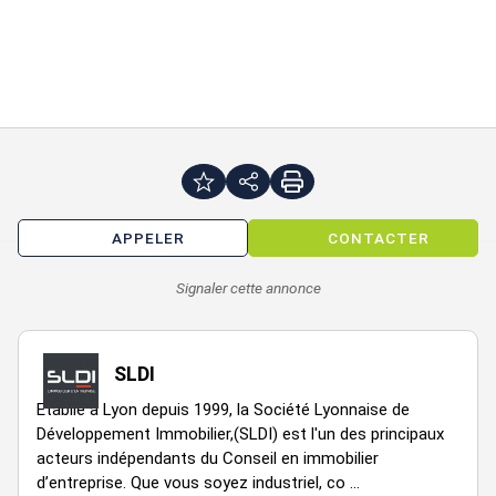
Menuiseries bois
Volets fer
Climatisation réversible et chauffage électrique
LED
Baie de brassage
Cuisine
APPELER
CONTACTER
Toilettes privés
Open space
Signaler cette annonce
Réserve
Entrée
SLDI
4 Bureaux
Etablie à Lyon depuis 1999, la Société Lyonnaise de
Développement Immobilier,(SLDI) est l'un des principaux
Accessibilité:
acteurs indépendants du Conseil en immobilier
d’entreprise. Que vous soyez industriel, co ...
Accès par la Route d'Heyrieux