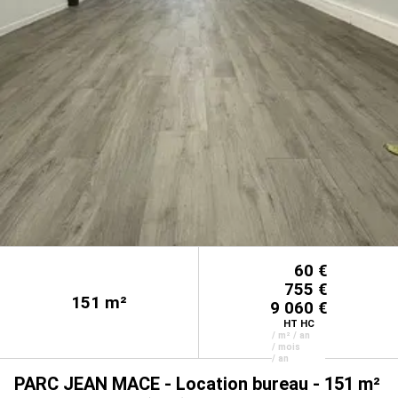
60 €
755 €
151
m²
9 060 €
HT HC
/ m² / an
/ mois
/ an
PARC JEAN MACE - Location bureau - 151 m²