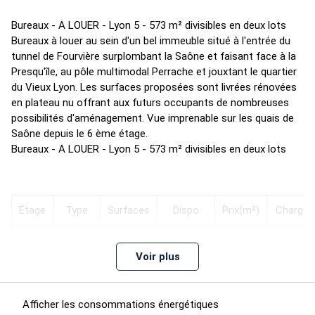
Bureaux - A LOUER - Lyon 5 - 573 m² divisibles en deux lots
Bureaux à louer au sein d'un bel immeuble situé à l'entrée du
tunnel de Fourvière surplombant la Saône et faisant face à la
Presqu'île, au pôle multimodal Perrache et jouxtant le quartier
du Vieux Lyon. Les surfaces proposées sont livrées rénovées
en plateau nu offrant aux futurs occupants de nombreuses
possibilités d'aménagement. Vue imprenable sur les quais de
Saône depuis le 6 ème étage.
Bureaux - A LOUER - Lyon 5 - 573 m² divisibles en deux lots
Étage
Type
Surfaces
Dispo
Prix(m²)
Charges
Voir plus
3400 m²
48
6
Bureaux
273,94
Immédiate
HD
HT/m²/A
Afficher les consommations énergétiques