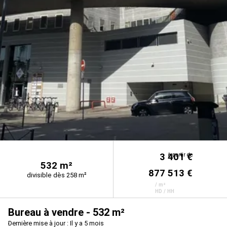
3 401 €
à partir de
à partir de
532 m²
877 513 €
divisible dès 258 m²
/ m²
HD / HH
Bureau à vendre - 532 m²
Dernière mise à jour : Il y a 5 mois