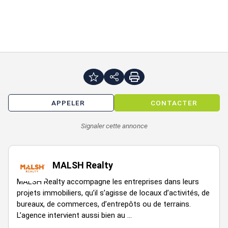
Prestations :
Locaux entièrement rénovés
Livrés en plateau nu
Immeuble compatible ERP5
Chauffage et climatisation par géothermie
Accès PMR avec plateforme élévatrice
APPELER
CONTACTER
Sanitaires en parties communes
Signaler cette annonce
Faux plafond
Pavés LED
MALSH Realty
Ascenseur
MALSH Realty accompagne les entreprises dans leurs
Contrôle d'accès
projets immobiliers, qu’il s’agisse de locaux d’activités, de
Choix du sol à définir
bureaux, de commerces, d’entrepôts ou de terrains.
L’agence intervient aussi bien au ...
Accessibilité: