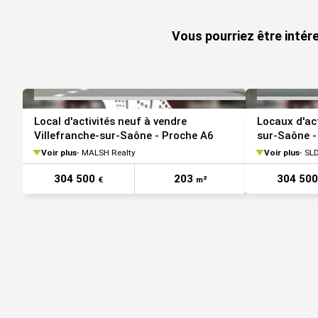
Places de parking (accès VL et PL)
Toiture fibrociment
Vous pourriez être intér
Hauteur libre : 4m50 sous charpente et 4m sous faux
Dalle industrielle
Servitude de passage en façade de l'A6 pour les lots 
Surface RDC : 6764 m²
Local d'activités neuf à vendre
Locaux d'act
Villefranche-sur-Saône - Proche A6
sur-Saône -
Surface terrain : 12000
Voir plus
MALSH Realty
Voir plus
SLD
Accessibilité:
304 500
203
304 50
€
m²
Autoroute A6
Les informations sur les risques auxquels ce bien est ex
www.georisques.gouv.fr