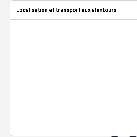
Loué en bail
Localisation et transport aux alentours
dérogatoire
RDC
Activités
549
n.c
jusqu'au
31/03/2026
Loué en bail
dérogatoire
RDC
Activités
542
n.c
jusqu'au
31/03/2026
RDC
Activités
426
Immédiate
n.c
RDC
Activités
305
Immédiate
n.c
RDC
Activités
262
Immédiate
n.c
Loué en bail