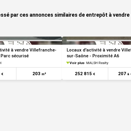
essé par ces annonces similaires de entrepôt à vendre
 plafond
voisins
ivité à vendre Villefranche-
Locaux d'activité à vendre Vill
 Parc sécurisé
sur-Saône - Proximité A6
I
Voir plus
MALSH Realty
0
203
252 815
207
€
m²
€
à
posé sont disponibles sur le site Géorisques :