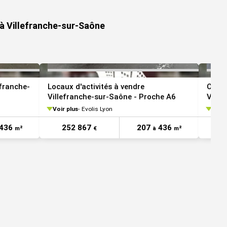
 à Villefranche-sur-Saône
efranche-
Locaux d'activités à vendre
Cellu
Villefranche-sur-Saône - Proche A6
Ville
autor
Voir plus
Evolis Lyon
Voir 
436
252 867
207
436
8
m²
€
à
m²