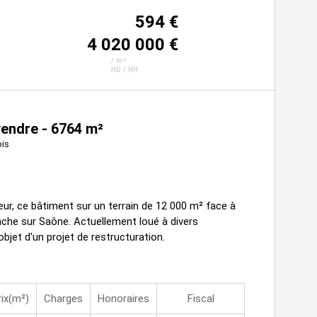
594 €
4 020 000 €
/ m²
HD / HH
vendre - 6764 m²
ois
ur, ce bâtiment sur un terrain de 12 000 m² face à
ranche sur Saône. Actuellement loué à divers
l'objet d'un projet de restructuration.
rix(m²)
Charges
Honoraires
Fiscal