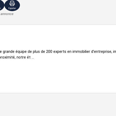
Inclus dans
Droits
.
n.c.
le prix de
r
Exporter
d'enregistrement
vente
e annonce
Inclus dans
Droits
.
n.c.
le prix de
d'enregistrement
vente
ande équipe de plus de 200 experts en immobilier d’entreprise, im
roximité, notre ét ...
VOIR TOUTES LES PHOTOS