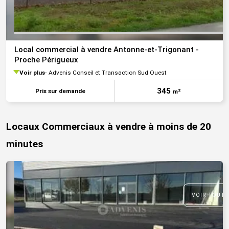
Local commercial à vendre Antonne-et-Trigonant -
Proche Périgueux
Voir plus
Advenis Conseil et Transaction Sud Ouest
345
Prix sur demande
m²
Locaux Commerciaux à vendre à moins de 20
minutes
VOIR TOUTE