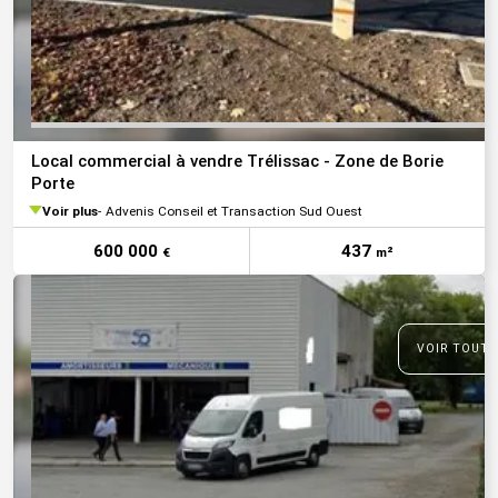
Local commercial à vendre Trélissac - Zone de Borie
Porte
Voir plus
Advenis Conseil et Transaction Sud Ouest
600 000
437
€
m²
VOIR TOUTE