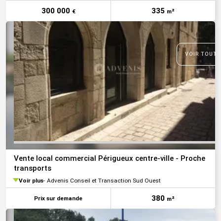
300 000
335
€
m²
VOIR TOUTE
Vente local commercial Périgueux centre-ville - Proche
transports
Voir plus
Advenis Conseil et Transaction Sud Ouest
380
Prix sur demande
m²