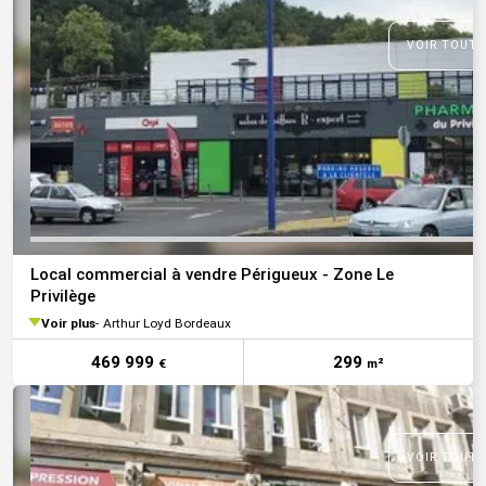
VOIR TOUTE
Local commercial à vendre Périgueux - Zone Le
Privilège
Voir plus
Arthur Loyd Bordeaux
469 999
299
€
m²
VOIR TOUTE