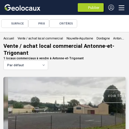
Publier
des
annonces
SURFACE
PRIX
CRITÈRES
Vente / achat local commercial
Vente / achat local commercial Antonne-et-
Trigonant
1 locaux commerciaux à vendre à Antonne-et-Trigonant
Par défaut
VOIR TOUTE