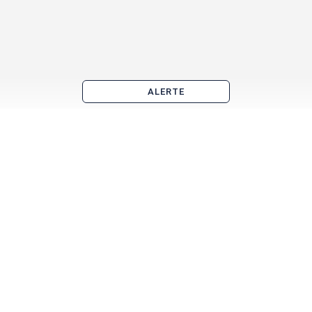
ALERTE
Fonds de commerce à vendre à Lyon par quartier
Part-Dieu
Confluence
Presqu'île
Vaise
La Croix-Rousse