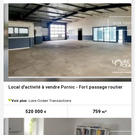
VOIR TOUTE
Local d'activité à vendre Pornic - Fort passage routier
Voir plus
Loire Océan Transactions
520 000
759
€
m²