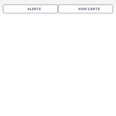
ALERTE
VOIR CARTE
Entrepôt à vendre aux alentours de Pornic
Chauvé
Les agences immobilières
Arthur Loyd Nantes / Saint Nazaire
Loire Océan Transactions
Immprove Paris IDF
Voir toutes les agences immobilières à Pornic