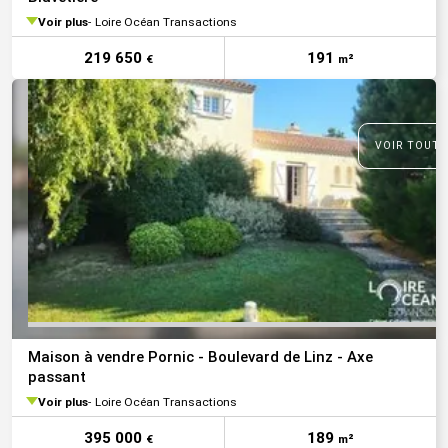
Voir plus
Loire Océan Transactions
219 650
191
€
m²
VOIR TOUTE
Maison à vendre Pornic - Boulevard de Linz - Axe
passant
Voir plus
Loire Océan Transactions
395 000
189
€
m²