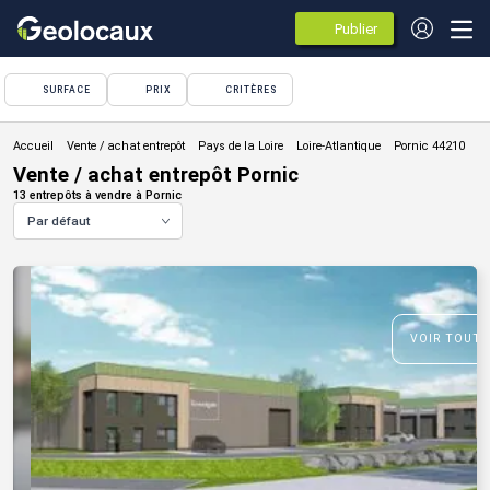
Publier
des
annonces
SURFACE
PRIX
CRITÈRES
Vente / achat entrepôt
Vente / achat entrepôt Pornic
13 entrepôts à vendre à Pornic
Par défaut
VOIR TOUTE