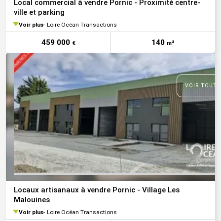
Local commercial à vendre Pornic - Proximité centre-
ville et parking
Voir plus
Loire Océan Transactions
459 000
140
€
m²
VOIR TOUTE
Locaux artisanaux à vendre Pornic - Village Les
Malouines
Voir plus
Loire Océan Transactions