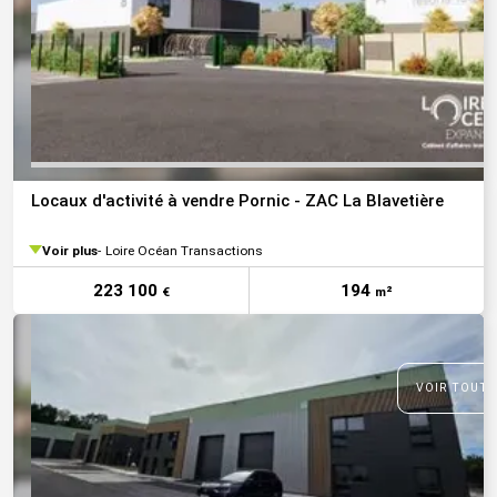
Locaux d'activité à vendre Pornic - ZAC La Blavetière
Voir plus
Loire Océan Transactions
223 100
194
€
m²
VOIR TOUTE