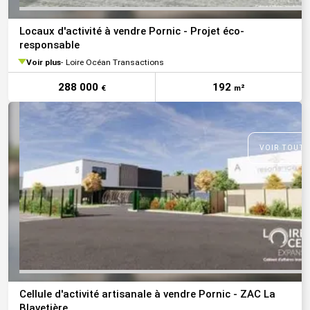
Locaux d'activité à vendre Pornic - Projet éco-
responsable
Voir plus
Loire Océan Transactions
288 000
192
€
m²
VOIR TOUTE
Cellule d'activité artisanale à vendre Pornic - ZAC La
Blavetière