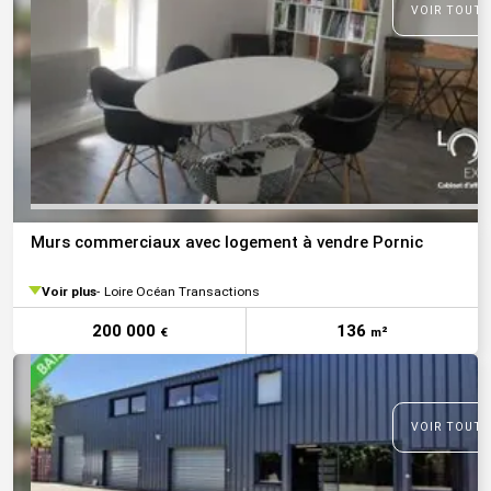
VOIR TOUTE
Murs commerciaux avec logement à vendre Pornic
Voir plus
Loire Océan Transactions
200 000
136
€
m²
VOIR TOUTE