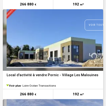
266 880
192
€
m²
VOIR TOUTE
Local d'activité à vendre Pornic - Village Les Malouines
Voir plus
Loire Océan Transactions
266 880
192
€
m²