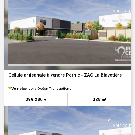
VOIR TOUTE
Cellule artisanale à vendre Pornic - ZAC La Blavetière
Voir plus
Loire Océan Transactions
399 280
328
€
m²
VOIR TOUTE