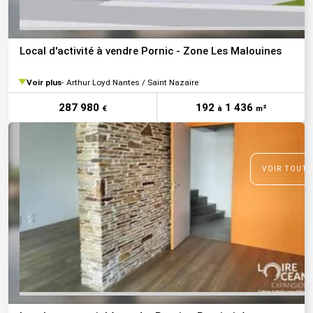
Local d'activité à vendre Pornic - Zone Les Malouines
Voir plus
Arthur Loyd Nantes / Saint Nazaire
287 980
192
1 436
€
à
m²
VOIR TOUTE