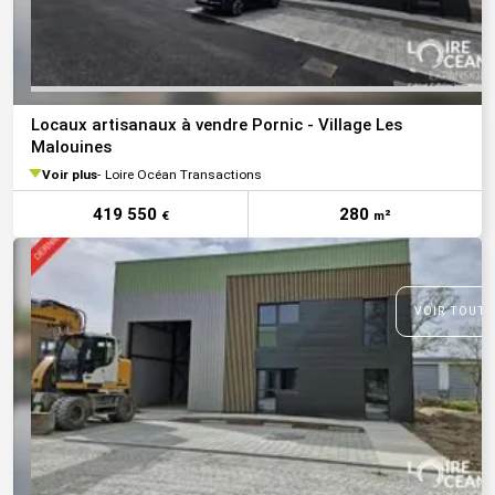
Locaux artisanaux à vendre Pornic - Village Les
Malouines
Voir plus
Loire Océan Transactions
419 550
280
€
m²
VOIR TOUTE