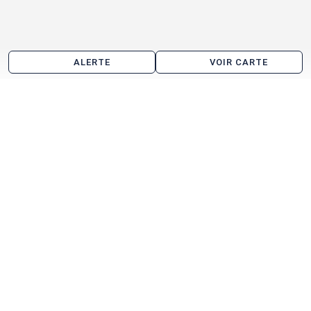
ALERTE
VOIR CARTE
Les agences immobilières
Arthur Loyd Bretagne
Advenis Conseil et Transaction Bretagne
Voir toutes les agences immobilières à Loudéac