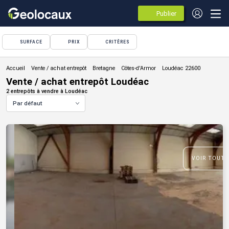
Publier
des
annonces
SURFACE
PRIX
CRITÈRES
Vente / achat entrepôt
Vente / achat entrepôt Loudéac
2 entrepôts à vendre à Loudéac
Par défaut
VOIR TOUTE