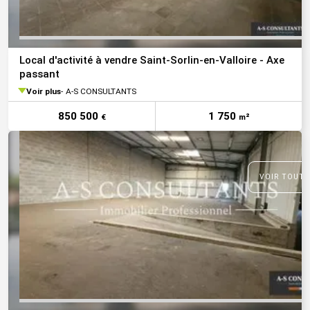
Local d'activité à vendre Saint-Sorlin-en-Valloire - Axe
passant
Voir plus
A-S CONSULTANTS
850 500
1 750
€
m²
VOIR TOUTE