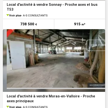
Local d'activité à vendre Sonnay - Proche axes et bus
T53
Voir plus
A-S CONSULTANTS
738 500
915
€
m²
VOIR TOUTE
Local d'activité à vendre Moras-en-Valloire - Proche
axes principaux
Voir plus
A-S CONSULTANTS