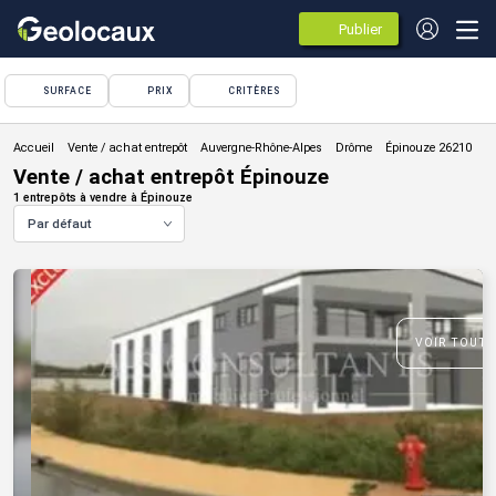
Publier
des
annonces
SURFACE
PRIX
CRITÈRES
Vente / achat entrepôt
Vente / achat entrepôt Épinouze
1 entrepôts à vendre à Épinouze
Par défaut
VOIR TOUTE