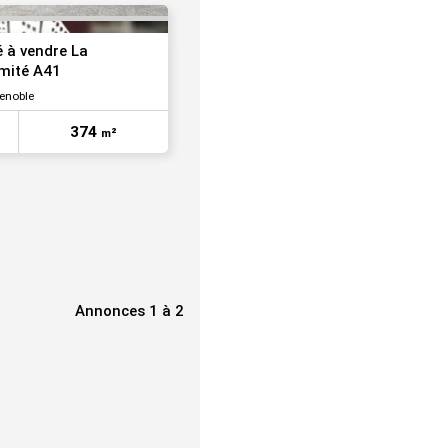
é à vendre La
imité A41
renoble
374
m²
Annonces 1 à 2