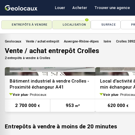
Louer
Acheter
Trouver une agence
1
ENTREPÔTS À VENDRE
LOCALISATION
SURFACE
PR
VOIR TOUTES LES PHOTOS
Geolocaux
Vente / achat entrepôt
Auvergne-Rhône-Alpes
Isére
Crolles 389
Vente / achat entrepôt Crolles
2 entrepôts à vendre à Crolles
Bâtiment industriel à vendre Crolles -
Local d'activité 
Proximité échangeur A41
min échangeur 
Voir plus
Prolocaux
Voir plus
Prolocau
VOIR TOUTES LES PHOTOS
2 700 000
953
620 000
€
m²
€
Entrepôts à vendre à moins de 20 minutes