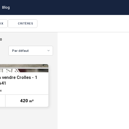
Blog
IX
CRITÈRES
VOIR TOUTES LES PHOTOS
20
Par défaut
à vendre Crolles - 1
A41
x
VOIR TOUTES LES PHOTOS
420
m²