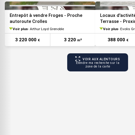
Entrepôt à vendre Froges - Proche
Locaux d'activit
autoroute Crolles
Terrasse - Prox
Voir plus
Arthur Loyd Grenoble
Voir plus
Evolis G
3 220 000
3 220
388 000
€
m²
€
VOIR AUX ALENTOURS
Étendre ma recherche sur la
zone de la carte