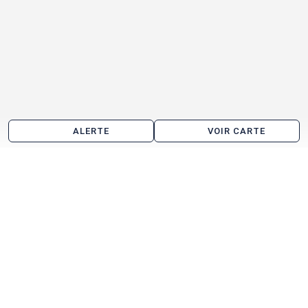
ALERTE
VOIR CARTE
Les agences immobilières
Arthur Loyd Nantes / Saint Nazaire
Arnold Entreprise