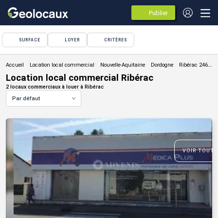
Publier
des
annonces
SURFACE
LOYER
CRITÈRES
Location local commercial
Location local commercial Ribérac
2 locaux commerciaux à louer à Ribérac
Par défaut
VOIR TOUTE