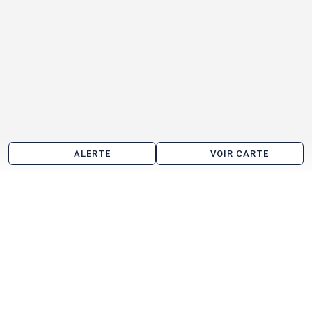
ALERTE
VOIR CARTE
Les agences immobilières
Advenis Conseil et Transaction Sud Ouest