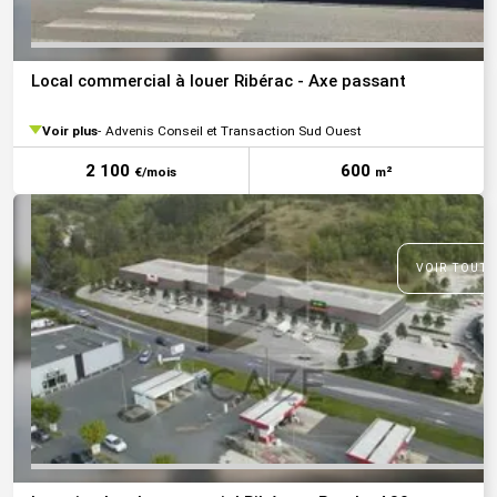
Local commercial à louer Ribérac - Axe passant
Voir plus
Advenis Conseil et Transaction Sud Ouest
2 100
600
€/mois
m²
VOIR TOUTE