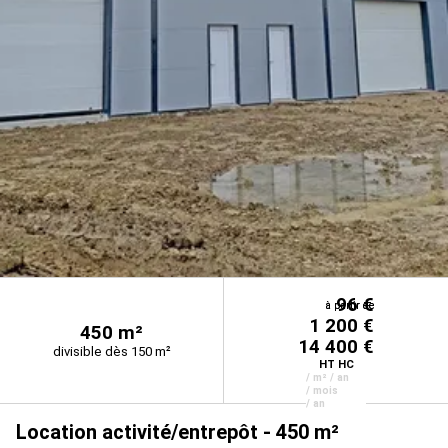
96 €
à partir de
à partir de
1 200 €
450 m²
14 400 €
divisible dès 150 m²
HT HC
/ m² / an
/ mois
/ an
Location activité/entrepôt - 450 m²