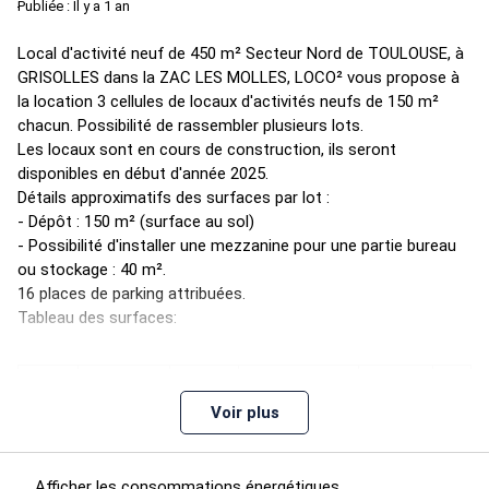
Publiée : Il y a 1 an
Local d'activité neuf de 450 m² Secteur Nord de TOULOUSE, à
GRISOLLES dans la ZAC LES MOLLES, LOCO² vous propose à
la location 3 cellules de locaux d'activités neufs de 150 m²
chacun. Possibilité de rassembler plusieurs lots.
Les locaux sont en cours de construction, ils seront
disponibles en début d'année 2025.
Détails approximatifs des surfaces par lot :
- Dépôt : 150 m² (surface au sol)
- Possibilité d'installer une mezzanine pour une partie bureau
ou stockage : 40 m².
16 places de parking attribuées.
Tableau des surfaces:
Niveau
Nom
Surface
Commentaires
Loyer
Prix
Voir plus
1200 €
Local
Lot 1
150 m²
Dispo : Août
HT-HC/
d'activité
mois
Afficher les consommations énergétiques