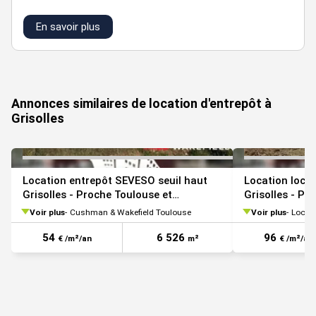
En savoir plus
VOIR TOUTES LES PHOTOS
Annonces similaires de location d'entrepôt à
Grisolles
Location entrepôt SEVESO seuil haut
Location locau
Grisolles - Proche Toulouse et
Grisolles - Pr
Montauban
Voir plus
Cushman & Wakefield Toulouse
Voir plus
Loco²
54
6 526
96
€ /m²/an
m²
€ /m²/an