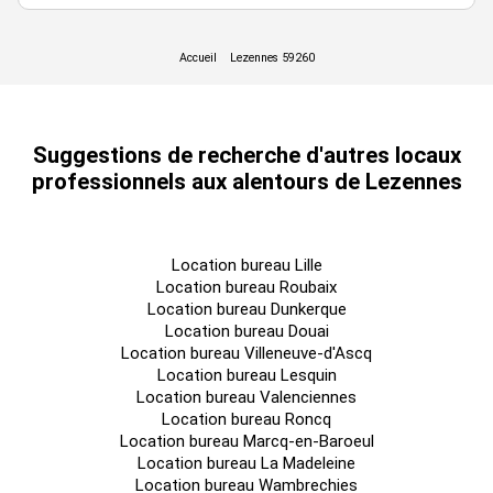
Honoraires de management technique : 4% HT du loyer annuel
HT HC
Prestations :
Accueil
Suggestions de recherche d'autres locaux
professionnels aux alentours de Lezennes
Climatisation réversible
Hauteur sous plafond : 2m70
Bornes de recharge
Location bureau Lille
Local vélos et trottinettes
Location bureau Roubaix
Location bureau Dunkerque
Luminaires LED
Location bureau Douai
Location bureau Villeneuve-d'Ascq
Moquette
Location bureau Lesquin
Vestiaires avec douches
Location bureau Valenciennes
Location bureau Roncq
Rooftop de 216 m² au R+5
Location bureau Marcq-en-Baroeul
Terrasse
Location bureau La Madeleine
Location bureau Wambrechies