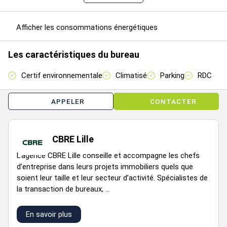
Étage
Type
Surfaces
Dispo
Loyer
Charges
Afficher les consommations énergétiques
175
43
Les caractéristiques du bureau
3
Bureaux
805
Immédiate
m²/an
HT/m²/an
HT HC
Certif environnementale
Climatisé
Parking
RDC
175
43
RDC
Bureaux
225
Immédiate
m²/an
HT/m²/an
APPELER
CONTACTER
HT HC
CBRE Lille
Régime Fiscal : T.V.A.
Dépôt de garantie : 3 mois de loyer HT/HC
L’agence CBRE Lille conseille et accompagne les chefs
Paiement Loyer : trimestriel
d’entreprise dans leurs projets immobiliers quels que
Honoraires : 15% HT du loyer annuel HT/HC à la charge du
soient leur taille et leur secteur d’activité. Spécialistes de
preneur
la transaction de bureaux, ...
Information sur le Bail :
En savoir plus