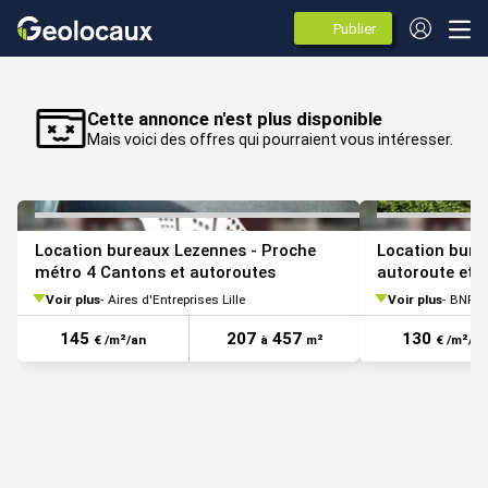
Publier
des
annonces
VOIR TOUTES LES PHOTOS
Cette annonce n'est plus disponible
Mais voici des offres qui pourraient vous intéresser.
Location bureaux Lezennes - Proche
Location bure
métro 4 Cantons et autoroutes
autoroute et 
Voir plus
Aires d'Entreprises Lille
Voir plus
BNP Pa
145
207
457
130
€ /m²/an
à
m²
€ /m²/an