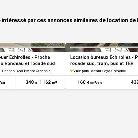
VOIR TOUTES LES PHOTOS
 intéressé par ces annonces similaires de location de 
uer Échirolles - Proche
Location bureaux Échirolles - 
u Rondeau et rocade sud
rocade sud, tram, bus et TER
 Paribas Real Estate Grenoble
Voir plus
Arthur Loyd Grenoble
348
1 162
160
43
/an
à
m²
€ /m²/an