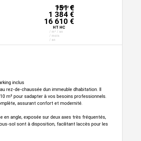
151 €
à partir de
à partir de
à partir de
1 384 €
16 610 €
HT HC
/ m² / an
/ mois
/ an
rking inclus
e au rez-de-chaussée dun immeuble dhabitation. Il
e 110 m² pour sadapter à vos besoins professionnels.
mplète, assurant confort et modernité.
ine en angle, exposée sur deux axes très fréquentés,
sous-sol sont à disposition, facilitant laccès pour les