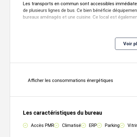
Les transports en commun sont accessibles immédiateme
de plusieurs lignes de bus. Ce bien bénéficie déquipement
bureaux aménagés et une cuisine. Ce local est également
Voir p
Étage
Type
Surfaces
Dispo
L
NOVEMBRE
151
RDC
Commerce
224
2026
HT/H
Afficher les consommations énergétiques
NOVEMBRE
151
RDC
Commerce
110
2026
HT/H
Les caractéristiques du bureau
Impôt Foncier : 30 €/HT/m²/an
Accès PMR
Climatisé
ERP
Parking
Vitri
Régime Fiscal : T.V.A.
Dépôt de garantie : 3 mois de loyer HT/HC