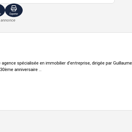
r
Exporter
e annonce
 agence spécialisée en immobilier d’entreprise, dirigée par Guillaum
0ème anniversaire ...
posé sont disponibles sur le site Géorisques :