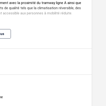
nt avec la proximité du tramway ligne A ainsi que
s de qualité tels que la climatisation réversible, des
 accessible aux personnes à mobilité réduite.
lus
Type de bail
oyer
Charges
Rév. annuelle
Bail commercial 3-6-9 ans
19
ILC Indice des Locaux
C/m²/an
HT/m²/an
Commerciaux
Bail commercial 3-6-9 ans
19
ILC Indice des Locaux
C/m²/an
HT/m²/an
Commerciaux
ne