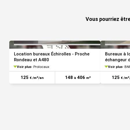
www.georisques.gouv.fr
VOIR TOUTES LES PHOTOS
Vous pourriez être
Location bureaux Échirolles - Proche
Bureaux à lo
Rondeau et A480
échangeur d
Voir plus
Prolocaux
Voir plus
BNP
125
148
406
125
€ /m²/an
à
m²
€ /m²