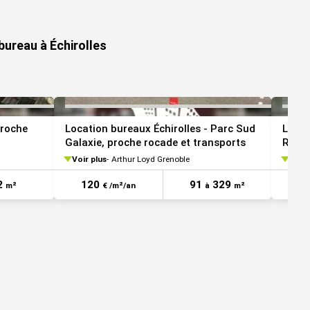
VOIR TOUTES LES PHOTOS
VOIR TOUTES LES 
bureau à Échirolles
Proche
Location bureaux Échirolles - Parc Sud
Locat
Galaxie, proche rocade et transports
Rond
Voir plus
Arthur Loyd Grenoble
Voir 
2
120
91
329
1
m²
€ /m²/an
à
m²