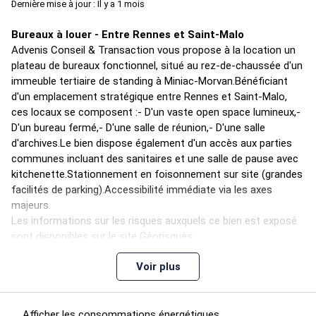
Dernière mise à jour : Il y a 1 mois
Bureaux à louer - Entre Rennes et Saint-Malo
Advenis Conseil & Transaction vous propose à la location un
plateau de bureaux fonctionnel, situé au rez-de-chaussée d'un
immeuble tertiaire de standing à Miniac-Morvan.Bénéficiant
d'un emplacement stratégique entre Rennes et Saint-Malo,
ces locaux se composent :- D'un vaste open space lumineux,-
D'un bureau fermé,- D'une salle de réunion,- D'une salle
d'archives.Le bien dispose également d'un accès aux parties
communes incluant des sanitaires et une salle de pause avec
kitchenette.Stationnement en foisonnement sur site (grandes
facilités de parking).Accessibilité immédiate via les axes
majeurs.
Les informations sur les risques auxquels ce bien est exposé
sont disponibles sur le site Géorisques :
www.georisques.gouv.fr
Voir plus
Revêtements de sols : Carrelage
Revêtements muraux : Peinture
Chauffage : Climatisation réversible
Afficher les consommations énergétiques