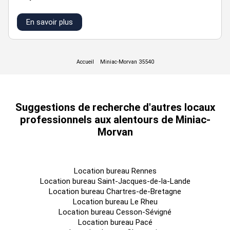
En savoir plus
loyer m²/an
bât/lot
typologie
surface
parking extérieur
ht hc
en foisonnement
a/1
bureaux
102 m²
135,29 €
sur site
Suggestions de recherche d'autres locaux
professionnels aux alentours de Miniac-
Morvan
Location bureau Rennes
Location bureau Saint-Jacques-de-la-Lande
Location bureau Chartres-de-Bretagne
Location bureau Le Rheu
Location bureau Cesson-Sévigné
Location bureau Pacé