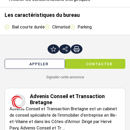
Réseau : Fibre optique possible
Informatique : Câblage et prises RJ45 / Baie de brassage
Les caractéristiques du bureau
Locaux sociaux : En parties communes
Sanitaires : En parties communes
Bail courte durée
Climatisé
Parking
Stationnements : En foisonnement
Accessibilité :
Voiture : Accès direct via la N176 (axe Saint-Malo/Rennes)
Train : Gare TER de Miniac-Morvan située à 15 minutes à pied
(liaisons directes Rennes et Saint-Malo)
APPELER
CONTACTER
Bus : Réseau BreizhGo, arrêt "Mairie" à moins de 5 minutes de
marche
Signaler cette annonce
Disponibilité : Immédiate
Advenis Conseil et Transaction
Loyer annuel : 13800 € HTHC
Bretagne
Type de bail : Sous-Location
Advenis Conseil et Transaction Bretagne est un cabinet
Dépôt de garantie : 2 mois
de conseil spécialiste de l'immobilier d'entreprise en Ille-
et-Vilaine et dans les Côtes-d'Armor. Dirigé par Hervé
Honoraires à la charge du preneur : 30 % HT
Pavy, Advenis Conseil et Tr ...