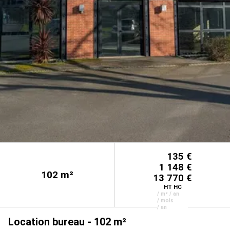
135 €
1 148 €
102
m²
13 770 €
HT HC
/ m² / an
/ mois
/ an
Location bureau - 102 m²