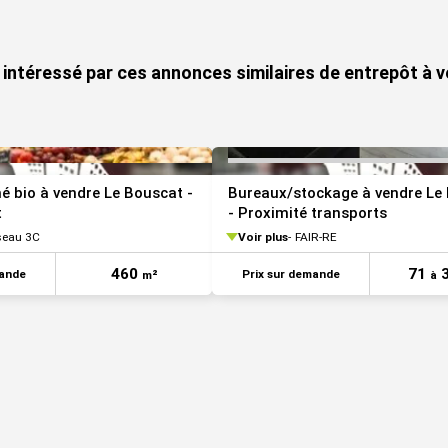
 intéressé par ces annonces similaires de entrepôt à 
 bio à vendre Le Bouscat -
Bureaux/stockage à vendre Le
t
- Proximité transports
seau 3C
Voir plus
FAIR-RE
460
71
mande
Prix sur demande
m²
à