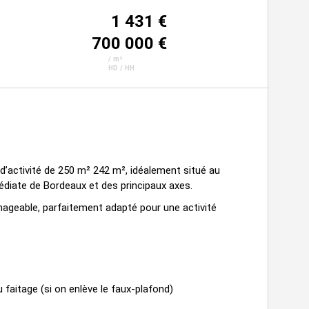
1 431 €
700 000 €
/ m²
HD / HH
’activité de 250 m² 242 m², idéalement situé au
diate de Bordeaux et des principaux axes.
nageable, parfaitement adapté pour une activité
 faitage (si on enlève le faux-plafond)