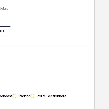
delais
nter ou développer votre activité dans un secteur
lus
nte NV
pendant
Parking
Porte Sectionnelle