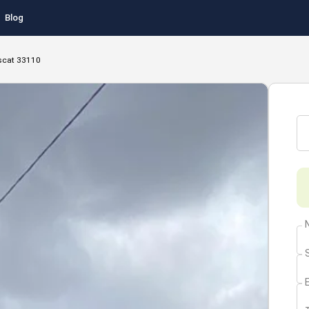
Blog
scat 33110