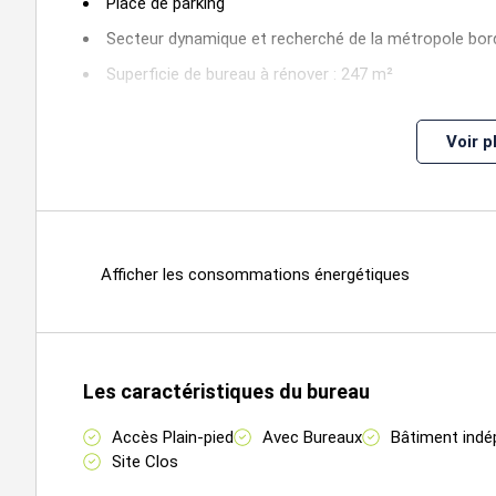
Place de parking
Secteur dynamique et recherché de la métropole bor
Superficie de bureau à rénover : 247 m²
Ce bien constitue une excellente opportunité pour impla
stratégique.
Voir p
Local rare sur secteur
Disponible immédiatement
Honoraires de commercialisation : 7 % HT du prix de ve
Afficher les consommations énergétiques
Les caractéristiques du bureau
Accès Plain-pied
Avec Bureaux
Bâtiment indé
Site Clos