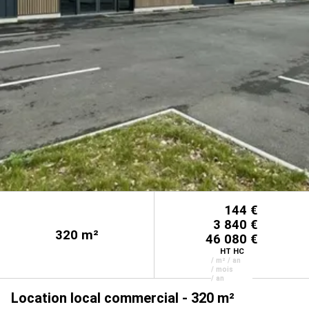
144 €
3 840 €
320
m²
46 080 €
HT HC
/ m² / an
/ mois
/ an
Location local commercial - 320 m²