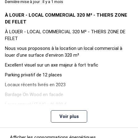
Dernière mise à jour : Il y a 1 mois
À LOUER - LOCAL COMMERCIAL 320 M² - THIERS ZONE
DE FELET
À LOUER - LOCAL COMMERCIAL 320 M² - THIERS ZONE DE
FELET
Nous vous proposons à la location un local commercial à
louer d'une surface d'environ 320 m²
Excellent visuel sur un axe majeur à fort trafic
Parking privatif de 12 places
Locaux récents livrés en 2023
Bardage On Wood en facade
Loyer annuel HT/HC : 46 080 €
Taxe foncière à la charge du preneur
Voir plus
Honoraires de commercialisation : 30% HT du loyer annuel
HT/HC à la charge du preneur
Afficher les consommations énergétiques