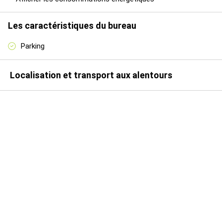
Disponibilité : immédiate
Dossier complet et plans sur demande
Les caractéristiques du bureau
Les informations sur les risques auxquels ce bien est exposé
Parking
sont disponibles sur le site Géorisques :
www.georisques.gouv.fr
Localisation et transport aux alentours
Disponibilité : Immédiate
Loyer annuel : 46080 € HTHC
Montant de la taxe foncière : 2240 €
Honoraires à la charge du preneur : 30 % HT