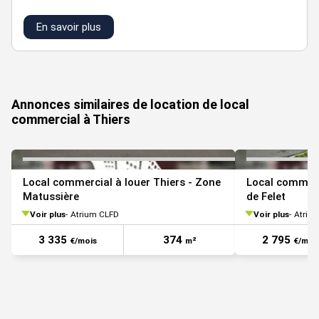
En savoir plus
VOIR TOUTES LES PHOTOS
Annonces similaires de location de local
commercial à Thiers
Local commercial à louer Thiers - Zone
Local commerc
Matussière
de Felet
Voir plus
Atrium CLFD
Voir plus
Atriu
3 335
374
2 795
€/mois
m²
€/moi