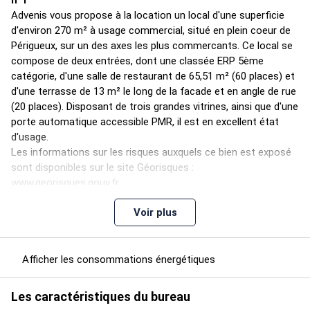
n°1
Advenis vous propose à la location un local d'une superficie
d'environ 270 m² à usage commercial, situé en plein coeur de
Périgueux, sur un des axes les plus commercants. Ce local se
compose de deux entrées, dont une classée ERP 5ème
catégorie, d'une salle de restaurant de 65,51 m² (60 places) et
d'une terrasse de 13 m² le long de la facade et en angle de rue
(20 places). Disposant de trois grandes vitrines, ainsi que d'une
porte automatique accessible PMR, il est en excellent état
d'usage.
Les informations sur les risques auxquels ce bien est exposé
sont disponibles sur le site Géorisques :
www.georisques.gouv.fr
Voir plus
Restauration à proximité
Classification ERP 5
Locaux sécurisés (volets roulants)
Accès direct sur rue
Afficher les consommations énergétiques
Accessibilité aux PMR
Destination : tous commerces
Les caractéristiques du bureau
Facade commerciale