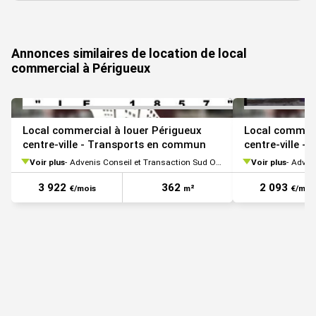
VOIR TOUTES LES PHOTOS
Annonces similaires de location de local
commercial à Périgueux
Local commercial à louer Périgueux
Local commerc
centre-ville - Transports en commun
centre-ville 
Voir plus
Advenis Conseil et Transaction Sud Ouest
Voir plus
Adveni
3 922
362
2 093
€/mois
m²
€/moi