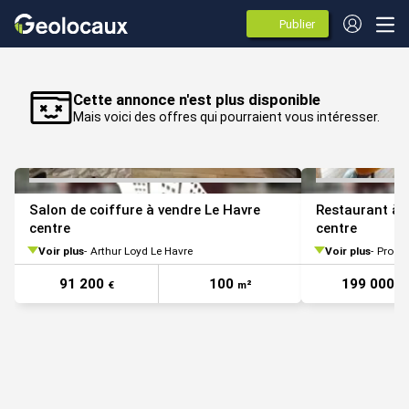
Publier
des
annonces
VOIR TOUTES LES PHOTOS
Cette annonce n'est plus disponible
Mais voici des offres qui pourraient vous intéresser.
Salon de coiffure à vendre Le Havre
Restaurant à 
centre
centre
Voir plus
Arthur Loyd Le Havre
Voir plus
Progre
91 200
100
199 000
€
m²
€