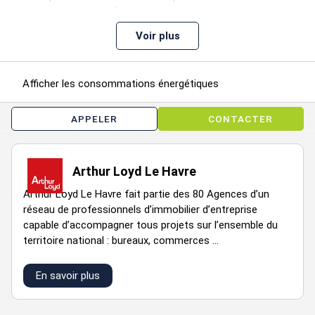
www.georisques.gouv.fr
Voir plus
Disponibilité : Immédiate
Prestations :
Afficher les consommations énergétiques
Cave
Vitrine
APPELER
CONTACTER
Prix de vente : 80500 € F.A.I
Loyer annuel : 12697 € HTHC
Arthur Loyd Le Havre
Charges annuelles : 1692 €
Arthur Loyd Le Havre fait partie des 80 Agences d’un
Montant de la taxe foncière : 1356 €
réseau de professionnels d’immobilier d’entreprise
capable d’accompagner tous projets sur l’ensemble du
territoire national : bureaux, commerces ...
En savoir plus