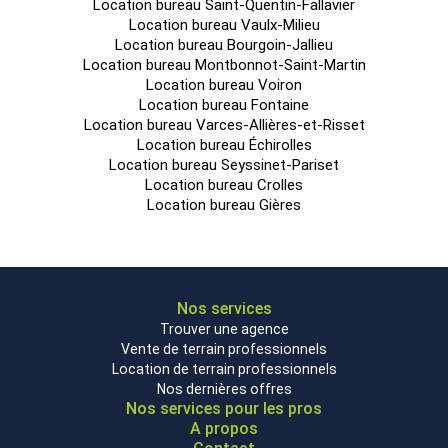
Location bureau Saint-Quentin-Fallavier
Location bureau Vaulx-Milieu
Location bureau Bourgoin-Jallieu
Location bureau Montbonnot-Saint-Martin
Location bureau Voiron
Location bureau Fontaine
Location bureau Varces-Allières-et-Risset
Impôt Foncier : 22 €/HT/m²/an
Location bureau Échirolles
Régime Fiscal : T.V.A.
Location bureau Seyssinet-Pariset
Dépôt de garantie : 3 mois de loyer HT/HC
Location bureau Crolles
Honoraires : A la charge du preneur, 15% HT du loyer annuel HT
Location bureau Gières
(hors négociation : franchise, surloyer, etc)
Prestations :
Immeuble indépendant
Nos services
Environnement arboré
Trouver une agence
Vente de terrain professionnels
Accès facile depuis la Rocade Sud
Location de terrain professionnels
Proximité immédiate du tram A
Nos dernières offres
Nos services pour les pros
Gare SNCF accessible rapidement
A propos