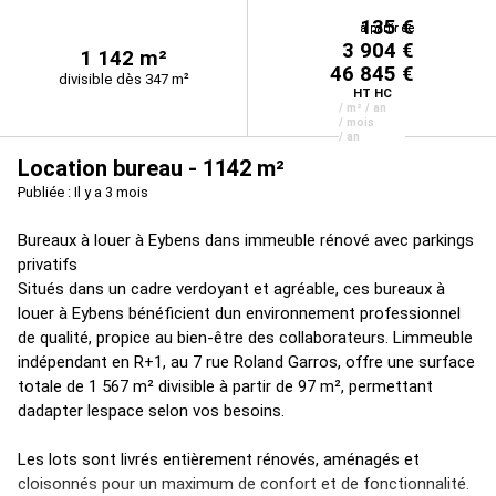
135 €
à partir de
à partir de
3 904 €
1 142 m²
46 845 €
divisible dès 347 m²
HT HC
/ m² / an
/ mois
/ an
Location bureau - 1142 m²
Publiée : Il y a 3 mois
Bureaux à louer à Eybens dans immeuble rénové avec parkings
privatifs
Situés dans un cadre verdoyant et agréable, ces bureaux à
louer à Eybens bénéficient dun environnement professionnel
de qualité, propice au bien-être des collaborateurs. Limmeuble
indépendant en R+1, au 7 rue Roland Garros, offre une surface
totale de 1 567 m² divisible à partir de 97 m², permettant
dadapter lespace selon vos besoins.
Les lots sont livrés entièrement rénovés, aménagés et
cloisonnés pour un maximum de confort et de fonctionnalité.