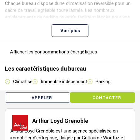
Chaque bureau dispose dune climatisation réversible pour un
cadre de travail agréable toute lannée. Les nombreux
emplacements de parking privatifs facilitent laccès pour vos
équipes et visiteurs. La luminosité naturelle est assurée grâce
Voir plus
aux nombreuses fenêtres présentes dans chaque lot.
Limmeuble est facilement accessible avec un accès rapide à
la Rocade Sud, le tram A à seulement 500 mètres et la gare
Afficher les consommations énergétiques
SNCF à proximité immédiate. Profitez de bureaux modernes,
lumineux et parfaitement adaptés à laccueil de votre
Les caractéristiques du bureau
entreprise.
Climatisé
Immeuble indépendant
Parking
APPELER
CONTACTER
Étage
Type
Surfaces
Dispo
Loyer
Charge
Arthur Loyd Grenoble
Arthur Loyd Grenoble est une agence spécialisée en
immobilier d’entreprise, dirigée par Guillaume Woutaz et