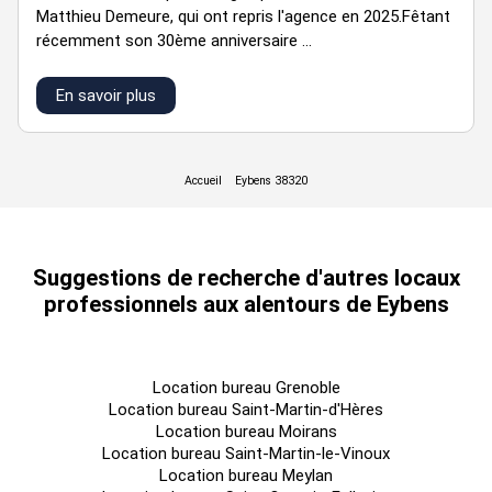
Matthieu Demeure, qui ont repris l'agence en 2025.Fêtant
25
récemment son 30ème anniversaire ...
135
25
1
Bureaux
410
août
HT/HC/m²/an
HT/m²/a
2026
En savoir plus
25
135
25
1
Bureaux
385
août
HT/HC/m²/an
HT/m²/a
Suggestions de recherche d'autres locaux
2026
professionnels aux alentours de Eybens
Location bureau Grenoble
Location bureau Saint-Martin-d'Hères
Location bureau Moirans
25
Location bureau Saint-Martin-le-Vinoux
135
25
RDC
Bureaux
347
août
Location bureau Meylan
HT/HC/m²/an
HT/m²/a
2026