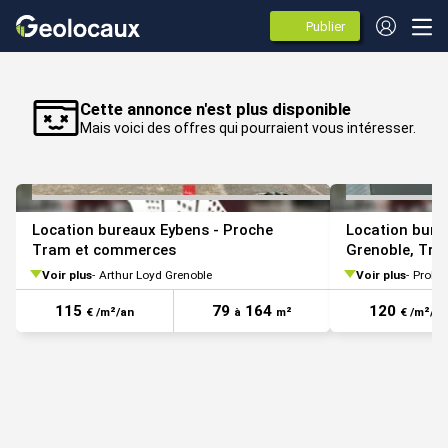
Publier
des
annonces
VOIR TOUTES LES PHOTOS
Cette annonce n'est plus disponible
Mais voici des offres qui pourraient vous intéresser.
Location bureaux Eybens - Proche
Location bure
Tram et commerces
Grenoble, Tra
Voir plus
Arthur Loyd Grenoble
Voir plus
Prolo
115
79
164
120
€ /m²/an
à
m²
€ /m²/an