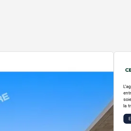
L’a
ent
soie
la t
E