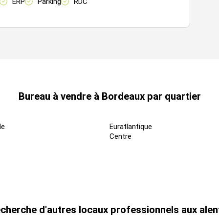
ERP
Parking
RDC
650 m² HD
n.c.
650 m² HD
n.c.
650 m² HD
n.c.
Bureau à vendre à Bordeaux par quartier
de
Euratlantique
Centre
cherche d'autres locaux professionnels aux ale