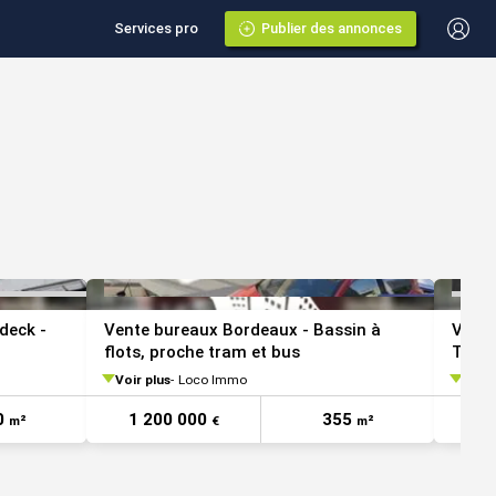
Services pro
Publier des annonces
VOIR TOUTES LES PHOTOS
deck -
Vente bureaux Bordeaux - Bassin à
Vente
flots, proche tram et bus
Tram 
Voir plus
Loco Immo
Voir 
0
1 200 000
355
6
m²
€
m²