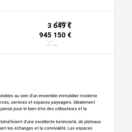
à partir de
à partir de
3 649 €
945 150 €
/ m²
HD / HH
visibles au sein d'un ensemble immobilier moderne
ces, services et espaces paysagers. Idéalement
 pensé pour le bien-être des utilisateurs et la
 bénéficient d'une excellente luminosité, de plateaux
nt les échanges et la convivialité. Les espaces