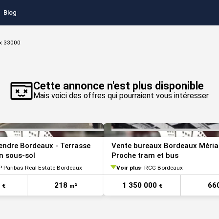
Blog
x 33000
VOIR TOUTES LES PHOTOS
Cette annonce n'est plus disponible
Mais voici des offres qui pourraient vous intéresser.
endre Bordeaux - Terrasse
Vente bureaux Bordeaux Méria
en sous-sol
Proche tram et bus
 Paribas Real Estate Bordeaux
Voir plus
RCG Bordeaux
0
218
1 350 000
66
€
m²
€