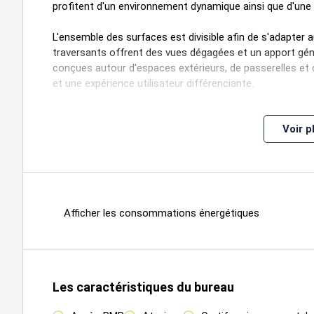
profitent d'un environnement dynamique ainsi que d'une 
L'ensemble des surfaces est divisible afin de s'adapter a
traversants offrent des vues dégagées et un apport géné
conçues autour d'espaces extérieurs, de passerelles et d
et une expérience utilisateur différenciante.
Cette opération représente une opportunité rare pour le
Voir p
bureaux modernes, flexibles et attractifs.
Contactez CBRE au 05.56.90.52.30 pour obtenir davantage
Étage
Type
Surfaces
Dispo
Afficher les consommations énergétiques
1
Bureaux
258,7
Immédiate
3
2
Bureaux
515,2
Immédiate
3
2
Bureaux
406,9
Immédiate
3
Les caractéristiques du bureau
1
Bureaux
269,5
Immédiate
3