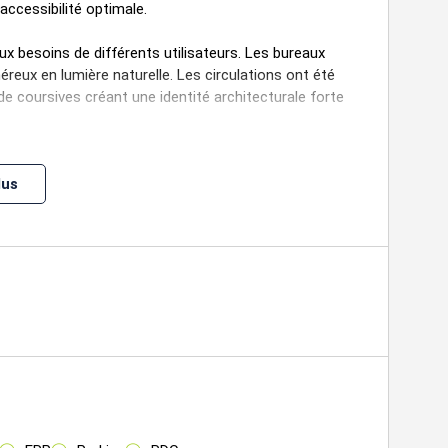
accessibilité optimale.
ux besoins de différents utilisateurs. Les bureaux
reux en lumière naturelle. Les circulations ont été
e coursives créant une identité architecturale forte
s entreprises souhaitant s'implanter dans des
lus
 d'informations ou organiser une visite.
Prix(m²)
Charges
Honoraires
Fiscal
650 m² HD
n.c.
650 m² HD
n.c.
650 m² HD
n.c.
650 m² HD
n.c.