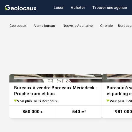
Louer
Acheter
Trouver une agence
Geolocaux
Vente bureau
Nouvelle-Aquitaine
Gironde
Bordeau
VOIR TOUTES LES PHOTOS
Bureaux à vendre Bordeaux Mériadeck -
Bureaux à v
Proche tram et bus
et parking 
Voir plus
RCG Bordeaux
Voir plus
BNP
850 000
540
981 00
€
m²