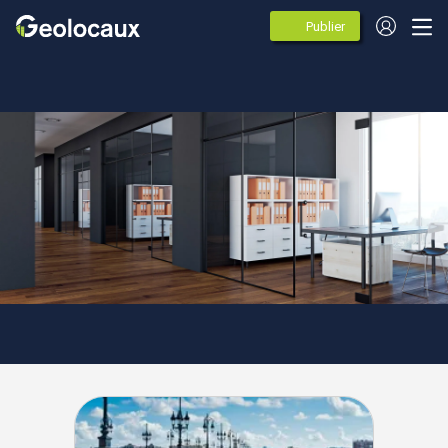
Publier
des
annonces
Nouvelle-Aquitaine
Gironde
Le Bouscat
Agences spécialistes de
l'immobilier d'entreprise à Le
Bouscat (33110)
16 agences immobileres