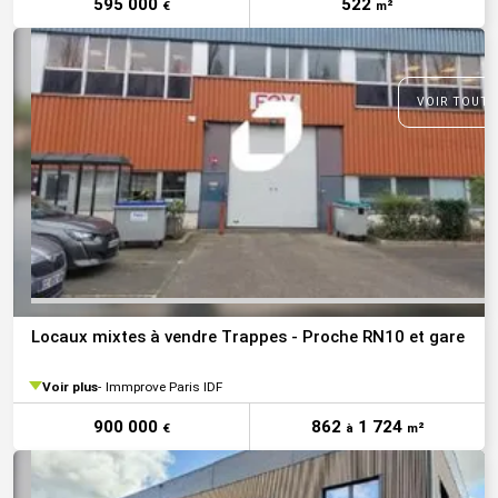
595 000
522
€
m²
VOIR TOUTE
Locaux mixtes à vendre Trappes - Proche RN10 et gare
Voir plus
Immprove Paris IDF
900 000
862
1 724
€
à
m²