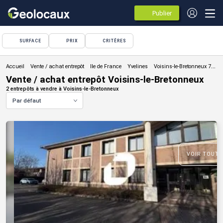
Publier
des
annonces
SURFACE
PRIX
CRITÈRES
Vente / achat entrepôt
Vente / achat entrepôt Voisins-le-Bretonneux
2 entrepôts à vendre à Voisins-le-Bretonneux
Par défaut
VOIR TOUTE