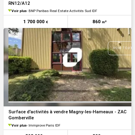
RN12/A12
Voir plus
BNP Paribas Real Estate Activités Sud IDF
1 700 000
860
€
m²
VOIR TOUTE
Surface d'activités à vendre Magny-les-Hameaux - ZAC
Gomberville
Voir plus
Immprove Paris IDF