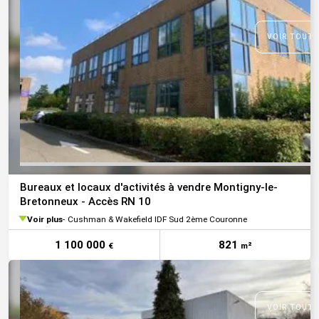
VOIR TOUTE
Bureaux et locaux d'activités à vendre Montigny-le-
Bretonneux - Accès RN 10
Voir plus
Cushman & Wakefield IDF Sud 2ème Couronne
1 100 000
821
€
m²
VOIR TOUTE