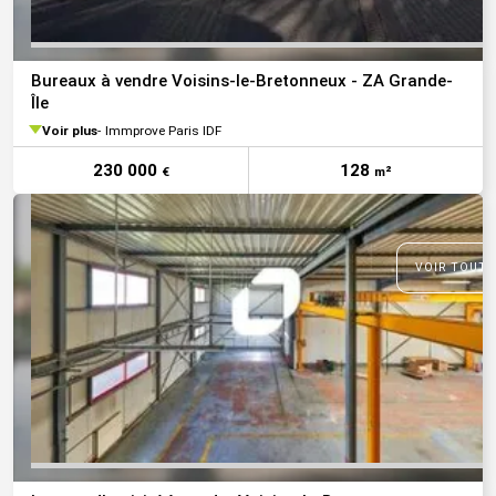
Bureaux à vendre Voisins-le-Bretonneux - ZA Grande-
Île
Voir plus
Immprove Paris IDF
230 000
128
€
m²
VOIR TOUTE