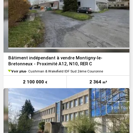
Bâtiment indépendant à vendre Montigny-le-
Bretonneux - Proximité A12, N10, RER C
Voir plus
Cushman & Wakefield IDF Sud 2ème Couronne
2 100 000
2 364
€
m²
VOIR TOUTE