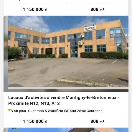
1 150 000
808
€
m²
VOIR TOUTE
Locaux d'activités à vendre Montigny-le-Bretonneux -
Proximité N12, N10, A12
Voir plus
Cushman & Wakefield IDF Sud 2ème Couronne
1 150 000
808
€
m²