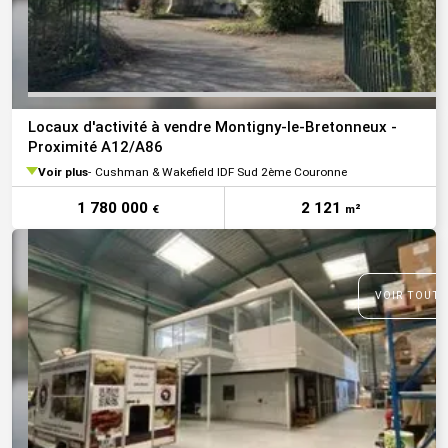
Locaux d'activité à vendre Montigny-le-Bretonneux -
Proximité A12/A86
Voir plus
Cushman & Wakefield IDF Sud 2ème Couronne
1 780 000
2 121
€
m²
VOIR TOUTE