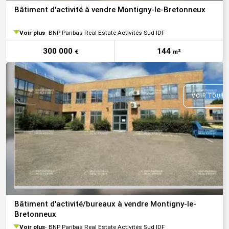
Bâtiment d'activité à vendre Montigny-le-Bretonneux
Voir plus
BNP Paribas Real Estate Activités Sud IDF
300 000
144
€
m²
VOIR TOUTE
Bâtiment d'activité/bureaux à vendre Montigny-le-
Bretonneux
Voir plus
BNP Paribas Real Estate Activités Sud IDF