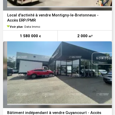
Local d'activité à vendre Montigny-le-Bretonneux -
Accès ERP/PMR
Voir plus
Data Immo
1 580 000
2 000
€
m²
VOIR TOUTE
Bâtiment indépendant à vendre Guyancourt - Accès