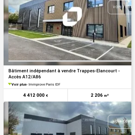
VOIR TOUTE
Bâtiment indépendant à vendre Trappes-Elancourt -
Accès A12/A86
Voir plus
Immprove Paris IDF
4 412 000
2 206
€
m²
VOIR TOUTE