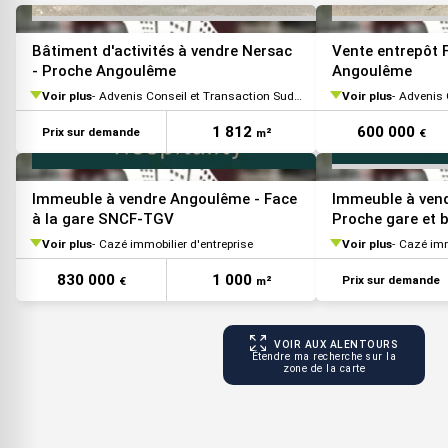
Bâtiment d'activités à vendre Nersac
Vente entrepôt 
- Proche Angoulême
Angoulême
Voir plus
Advenis Conseil et Transaction Sud Ouest
Voir plus
Advenis Co
1 812
600 000
Prix sur demande
m²
€
Immeuble à vendre Angoulême - Face
Immeuble à ven
à la gare SNCF-TGV
Proche gare et 
Voir plus
Cazé immobilier d'entreprise
Voir plus
Cazé imm
830 000
1 000
Prix sur demande
€
m²
VOIR AUX ALENTOURS
Étendre ma recherche sur la
zone de la carte