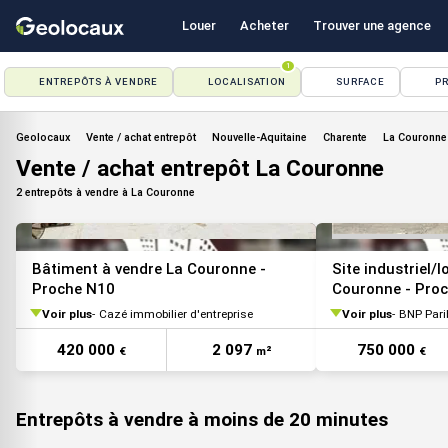
Louer
Acheter
Trouver une agence
1
ENTREPÔTS À VENDRE
LOCALISATION
SURFACE
PR
Geolocaux
Vente / achat entrepôt
Nouvelle-Aquitaine
Charente
La Couronne
Vente / achat entrepôt La Couronne
2 entrepôts à vendre à La Couronne
Bâtiment à vendre La Couronne -
Site industriel/
Proche N10
Couronne - Pro
Voir plus
Cazé immobilier d'entreprise
Voir plus
BNP Pari
VOIR TOUTES LES PHOTOS
420 000
2 097
750 000
€
m²
€
Entrepôts à vendre à moins de 20 minutes