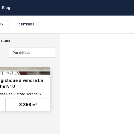
Blog
IX
CRITÈRES
VOIR TOUTES LES PHOTOS
 16400
Par défaut
logistique à vendre La
che N10
bas Real Estate Bordeaux
VOIR TOUTES LES PHOTOS
3 358
m²