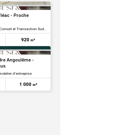
VOIR TOUTES LES PHOTOS
Fléac - Proche
nseil et Transaction Sud Ouest
920
m²
dre Angoulême -
bus
obilier d'entreprise
1 000
m²