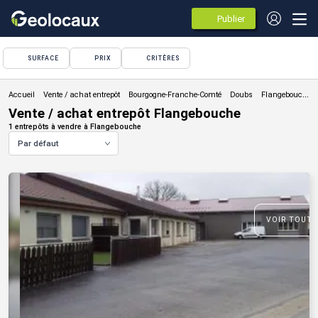
Publier
des
annonces
SURFACE
PRIX
CRITÈRES
Vente / achat entrepôt
Vente / achat entrepôt Flangebouche
1 entrepôts à vendre à Flangebouche
Par défaut
VOIR TOUTE