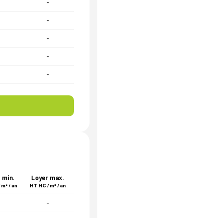
-
-
-
-
-
-
-
-
-
-
 min.
Loyer max.
 m² / an
HT HC / m² / an
-
-