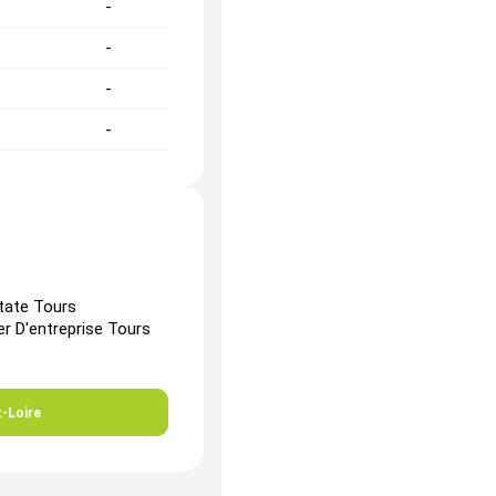
-
-
-
-
-
-
-
-
tate Tours
r D'entreprise Tours
t-Loire