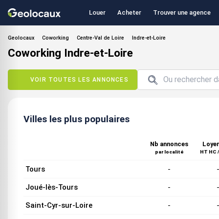
Louer
Acheter
Trouver une agence
Geolocaux
Coworking
Centre-Val de Loire
Indre-et-Loire
Coworking Indre-et-Loire
VOIR TOUTES LES ANNONCES
Villes les plus populaires
Nb annonces
Loyer
par localité
HT HC /
Tours
-
Joué-lès-Tours
-
Saint-Cyr-sur-Loire
-