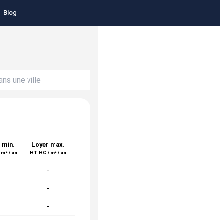
Blog
 min.
Loyer max.
 m² / an
HT HC / m² / an
-
-
-
-
-
-