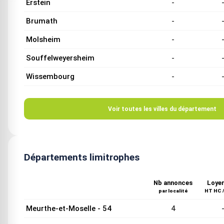
Erstein
-
Brumath
-
Molsheim
-
Souffelweyersheim
-
Wissembourg
-
Voir toutes les villes du département
Départements limitrophes
Nb annonces
Loyer
par localité
HT HC /
Meurthe-et-Moselle - 54
4