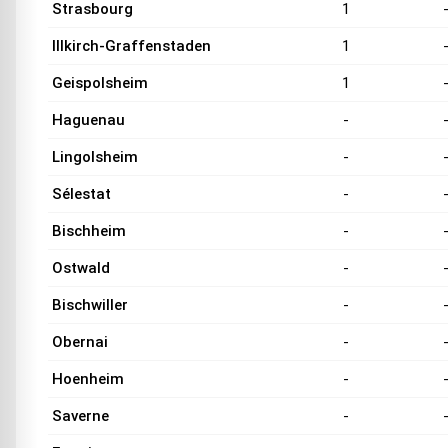
Strasbourg
1
Illkirch-Graffenstaden
1
Geispolsheim
1
Haguenau
-
Lingolsheim
-
Sélestat
-
Bischheim
-
Ostwald
-
Bischwiller
-
Obernai
-
Hoenheim
-
Saverne
-