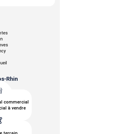
ntes
on
nves
ncy
ueil
as-Rhin
al commercial
ial à vendre
e terrain