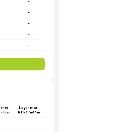
-
-
-
-
-
-
-
-
-
-
 min.
Loyer max.
 m² / an
HT HC / m² / an
-
-