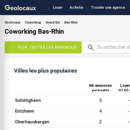
Louer
Acheter
Trouver une agence
Geolocaux
Coworking
Grand Est
Bas-Rhin
Coworking Bas-Rhin
VOIR TOUTES LES ANNONCES
Villes les plus populaires
Nb annonces
Loyer
par localité
HT HC /
Schiltigheim
5
Entzheim
4
Oberhausbergen
2