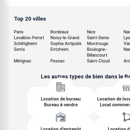
Top 20 villes
Paris
Bordeaux
Nice
Na
Levallois-Perret
Noisy-le-Grand
Saint-Denis
Ly
Schiltigheim
Sophia Antipolis
Montrouge
Va
Serris
Entzheim
Boulogne-
Na
Billancourt
Mérignac
Pessac
Saint-Cloud
Arc
Les autres types de bien dans le B
Location de bureau
Location de loc
Bureau à vendre
Local commerc
Location d'entrepôt
Location d