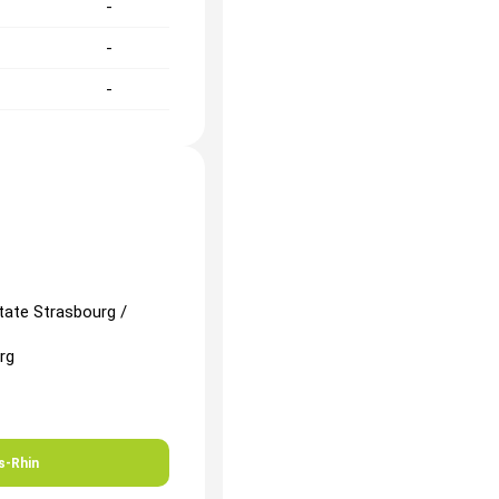
-
-
-
-
-
-
tate Strasbourg /
rg
s-Rhin