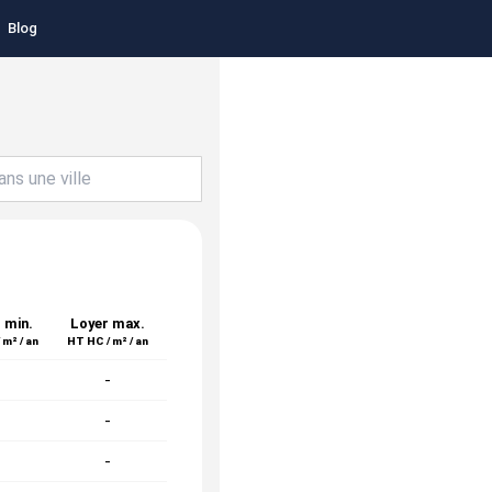
Blog
 min.
Loyer max.
 m² / an
HT HC / m² / an
-
-
-
-
-
-