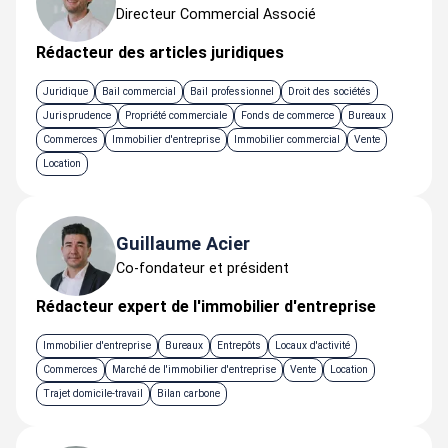
Directeur Commercial Associé
Rédacteur des articles juridiques
Juridique
Bail commercial
Bail professionnel
Droit des sociétés
Jurisprudence
Propriété commerciale
Fonds de commerce
Bureaux
Commerces
Immobilier d'entreprise
Immobilier commercial
Vente
Location
Guillaume Acier
Co-fondateur et président
Rédacteur expert de l'immobilier d'entreprise
Immobilier d'entreprise
Bureaux
Entrepôts
Locaux d'activité
Commerces
Marché de l'immobilier d'entreprise
Vente
Location
Trajet domicile-travail
Bilan carbone