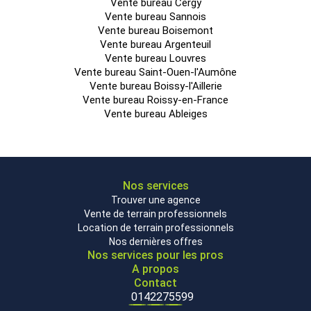
Vente bureau Cergy
Vente bureau Sannois
Vente bureau Boisemont
Vente bureau Argenteuil
Vente bureau Louvres
RDC
Activités
359
n.c.
n.c.
Vente bureau Saint-Ouen-l'Aumône
Vente bureau Boissy-l'Aillerie
Vente bureau Roissy-en-France
Vente bureau Ableiges
Total
T1
1850 m²
Cellule
Activités
458
n.c.
2027
HT HH
21
Nos services
Trouver une agence
Vente de terrain professionnels
Location de terrain professionnels
1
Bureaux
89
n.c.
n.c.
Nos dernières offres
Nos services pour les pros
A propos
Contact
0142275599