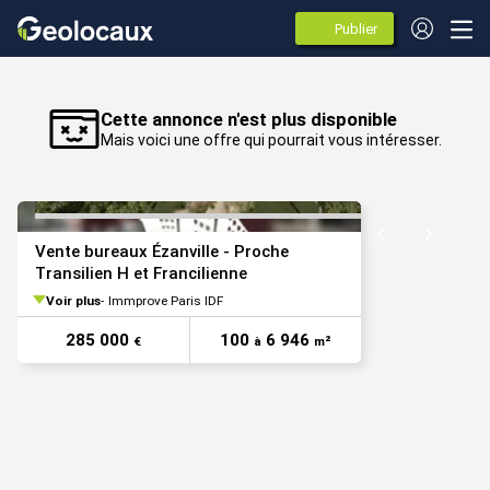
Publier
des
annonces
VOIR TOUTES LES PHOTOS
Cette annonce n'est plus disponible
Mais voici une offre qui pourrait vous intéresser.
Vente bureaux Ézanville - Proche
Transilien H et Francilienne
Voir plus
Immprove Paris IDF
285 000
100
6 946
€
à
m²