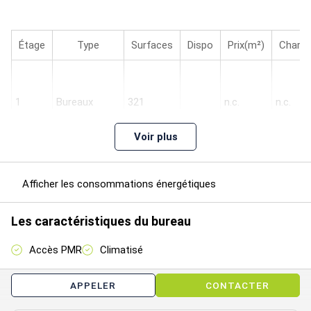
Étage
Type
Surfaces
Dispo
Prix(m²)
Charg
1
Bureaux
321
n.c.
n.c.
Voir plus
Afficher les consommations énergétiques
RDC
Activités
1322
n.c.
n.c.
Les caractéristiques du bureau
Accès PMR
Climatisé
Total
T1
1850 m²
Activités
1643
n.c.
Cellule
2027
HT HH
APPELER
CONTACTER