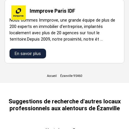
Immprove Paris IDF
1
Bureaux
129
n.c.
n.c.
Nous sommes Immprove, une grande équipe de plus de
200 experts en immobilier d’entreprise, implantés
localement avec plus de 20 agences sur tout le
territoire.Depuis 2009, notre proximité, notre ét ...
RDC
Activités
618
n.c.
n.c.
En savoir plus
Total
T1
1820 m²
Cellule
Activités
747
n.c.
2027
HT HH
11
Suggestions de recherche d'autres locaux
professionnels aux alentours de Ézanville
1
Bureaux
99
n.c.
n.c.