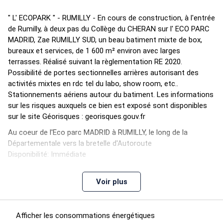
" L' ECOPARK " - RUMILLY - En cours de construction, à l'entrée
de Rumilly, à deux pas du Collège du CHERAN sur l' ECO PARC
MADRID, Zae RUMILLY SUD, un beau batiment mixte de box,
bureaux et services, de 1 600 m² environ avec larges
terrasses. Réalisé suivant la règlementation RE 2020.
Possibilité de portes sectionnelles arrières autorisant des
activités mixtes en rdc tel du labo, show room, etc..
Stationnements aériens autour du batiment. Les informations
sur les risques auxquels ce bien est exposé sont disponibles
sur le site Géorisques : georisques.gouv.fr
Au coeur de l'Eco parc MADRID à RUMILLY, le long de la
Départementale vers la bretelle d'Autoroute
Disponibilité: Immédiate
Honoraires: 2% HT du prix HT/HD. à la signature de l'acte
Voir plus
Fiche technique du bien
Afficher les consommations énergétiques