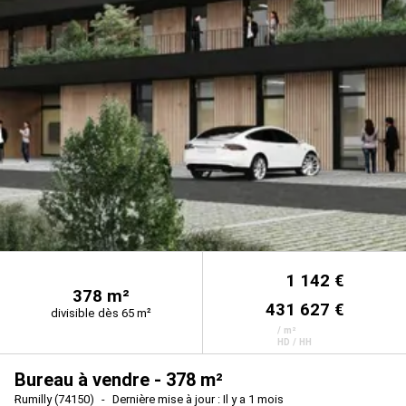
1 142 €
378 m²
431 627 €
divisible dès 65 m²
/ m²
HD / HH
Bureau à vendre - 378 m²
Rumilly (74150)
Dernière mise à jour : Il y a 1 mois