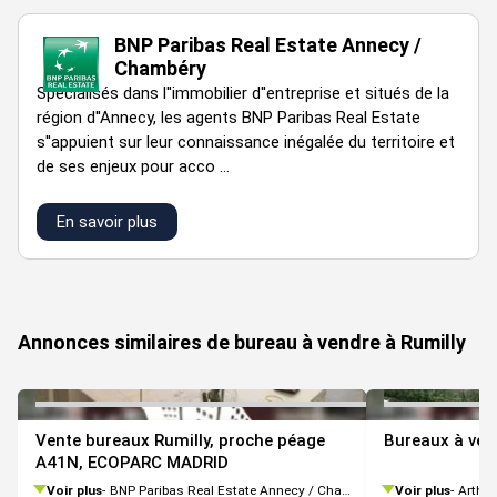
Sanitaire(s)
Privatif(s) charge preneur
BNP Paribas Real Estate Annecy /
Afficher notre barême d'honoraires
Chambéry
Spécialisés dans l''immobilier d''entreprise et situés de la
région d''Annecy, les agents BNP Paribas Real Estate
s''appuient sur leur connaissance inégalée du territoire et
de ses enjeux pour acco ...
En savoir plus
VOIR TOUTES LES PHOTOS
Annonces similaires de bureau à vendre à Rumilly
Vente bureaux Rumilly, proche péage
Bureaux à ven
A41N, ECOPARC MADRID
Voir plus
BNP Paribas Real Estate Annecy / Chambéry
Voir plus
Arthur