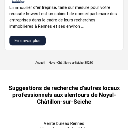
espace cuisine et vestaire/douche au rez de chaussée
L''immobilier d''entreprise, taillé sur mesure pour votre
réussite.Imwest est un cabinet de conseil partenaire des
terrassse
entreprises dans le cadre de leurs recherches
immobilières à Rennes et ses environ ...
Accessibilité :
BUS ROCADE en accès immédiat
ligne 61 pour Fréville devant les bureaux
En savoir plus
Disponibilité : 01/04/26
Prestations :
Baie de Brassage
Bureaux cloisonnés
Câblage RJ45
Suggestions de recherche d'autres locaux
Climatisation réversible
professionnels aux alentours de Noyal-
Kitchenette
Châtillon-sur-Seiche
Prix de vente : 430000 € NET VENDEUR
Charges annuelles : 1800 €
Vente bureau Rennes