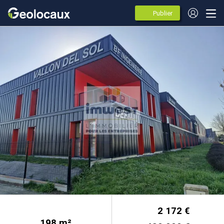
Publier
des
annonces
2 172 €
198
m²