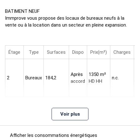
BATIMENT NEUF
Immprove vous propose des locaux de bureaux neufs à la
vente ou à la location dans un secteur en pleine expansion.
Étage
Type
Surfaces
Dispo
Prix(m²)
Charges
H
5
pr
Après
1350 m²
2
Bureaux
184,2
n.c.
v
accord
HD HH
la
l'
Régime Fiscal : Droits d'enregistrement
Voir plus
Honoraires : 5% HT du prix de vente HD à la charge de
l'acquéreur
Afficher les consommations énergétiques