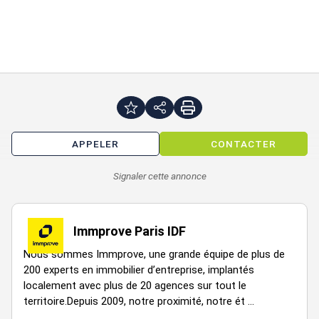
Locaux livrés bruts
Locaux E.R.P.
Accessibilité:
RER RER A Achères ou Poissy
Train SNCF Gare de Poissy
Autoroute Autoroutes A13 et A14
APPELER
CONTACTER
Les informations sur les risques auxquels ce bien est exposé
sont disponibles sur le site Géorisques :
Signaler cette annonce
www.georisques.gouv.fr
Immprove Paris IDF
Nous sommes Immprove, une grande équipe de plus de
200 experts en immobilier d’entreprise, implantés
localement avec plus de 20 agences sur tout le
territoire.Depuis 2009, notre proximité, notre ét ...