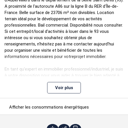
d'Aubervilliers dans le département de la Seine Saint Denis (93).
A proximité de l'autoroute A86 sur la ligne B du RER d'Île-de-
France. Belle surface de 23706 m² non divisibles. Location
terrain idéal pour le développement de vos activités
professionnelles. Bail commercial. Disponibilité nous consulter.
Si cet entrepôt/local d'activités à louer dans le 93 vous
intéresse ou si vous souhaitez obtenir plus de
renseignements, n'hésitez pas à me contacter aujourd'hui
pour organiser une visite et bénéficier de toutes les
informations nécessaires pour votreprojet immobilier.
En tant qu'expert en immobilier professionnel/industriel, je suis
à votre disposition pour vous aider à trouver le bien adapté à
vos activités professionnelles et à votre coeur de métier.
Voir plus
Type
Afficher les consommations énergétiques
ba
Étage
Type
Surfaces
Dispo
Loyer
Charges
Ré
annu