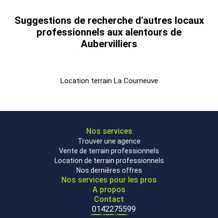
Metro Front Populaire (12)
RER La Plaine-Stade-de-France (B)
Suggestions de recherche d'autres locaux
Tramway PORTE D'AUBERVILLIERS (T3b)
professionnels aux alentours de
Autoroute A1
Aubervilliers
Route N1
Les informations sur les risques auxquels ce bien est exposé
Location terrain La Courneuve
sont disponibles sur le site Géorisques :
www.georisques.gouv.fr
Nos services
Trouver une agence
Vente de terrain professionnels
Location de terrain professionnels
Nos dernières offres
Nos services pour les pros
A propos
Contact
0142275599