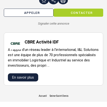
6 mois
3-6-9
ap.
APPELER
CONTACTER
Terrain
23706
Indic
déb.
ILAT
trx
Signaler cette annonce
Régime Fiscal : T.V.A.
CBRE Activité IDF
Dépôt de garantie : 3 mois de loyer HT/HC
A l’appui d’un réseau leader à l’international, I&L Solutions
Paiement Loyer : trimestriel
est une équipe de plus de 70 professionnels spécialisés
Honoraires : 15% HT du loyer annuel HT/HC à la charge du
en immobilier Logistique et Industriel au service des
preneur
investisseurs, des propri ...
Prestations :
En savoir plus
Surface RDC : 0 m²
Accessibilité:
Bus PARC DU MILLENAIRE (239, 35, 65), CHARLES HERMITE
(519), PORTE D'AUBERVILLIERS (54)