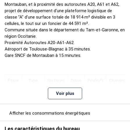
Montauban, et à proximité des autoroutes A20, A61 et A62,
projet de développement d'une plateforme logistique de
classe "A" d'une surface totale de 18 914 m² divisible en 3
cellules, le tout sur un foncier de 44 591 m².
Commune située dans le département du Tarn-et-Garonne, en
région Occitanie.
Proximité Autoroutes A20-A61-A62.
Aéroport de Toulouse-Blagnac à 35 minutes.
Gare SNCF de Montauban à 15 minutes.
Étage
Type
Surfaces
Dispo
Prix(m²)
Charges
Voir plus
9 mois
ap.
RDC
Entrepôts
7986
n.c.
n.c.
déb.
Afficher les consommations énergétiques
trx
Les caractéristiques du bureau