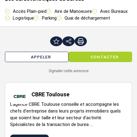
9 mois
Accès Plain-pied
Aire de Manoeuvre
Avec Bureaux
ap.
Logistique
Parking
Quai de déchargement
RDC
Entrepôts
5077
n.c.
n.c.
déb.
trx
9 mois
APPELER
CONTACTER
ap.
RDC
Entrepôts
4404
n.c.
n.c.
déb.
Signaler cette annonce
trx
CBRE Toulouse
9 mois
L’agence CBRE Toulouse conseille et accompagne les
ap.
RDC
Entrepôts
348
n.c.
n.c.
chefs d’entreprise dans leurs projets immobiliers quels
déb.
que soient leur taille et leur secteur d’activité.
trx
Spécialistes de la transaction de burea ...