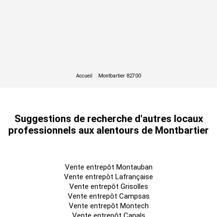
ap.
RDC
Entrepôts
207
n.c.
n.c.
déb.
trx
9 mois
ap.
R1
Entrepôts
185
n.c.
n.c.
déb.
trx
Suggestions de recherche d'autres locaux
professionnels aux alentours de Montbartier
9 mois
ap.
R1
Entrepôts
185
n.c.
n.c.
déb.
Vente entrepôt Montauban
trx
Vente entrepôt Lafrançaise
Vente entrepôt Grisolles
Vente entrepôt Campsas
Vente entrepôt Montech
Dépôt de garantie : 3 mois de loyer HT/HC
Vente entrepôt Canals