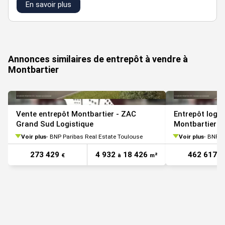
En savoir plus
9 mois
ap.
R1
Entrepôts
315
n.c.
n.c.
déb.
trx
Annonces similaires de entrepôt à vendre à
Montbartier
9 mois
ap.
RDC
Entrepôts
237
n.c.
n.c.
déb.
trx
Vente entrepôt Montbartier - ZAC
Entrepôt logis
Grand Sud Logistique
Montbartier -
Voir plus
BNP Paribas Real Estate Toulouse
Voir plus
BNP Pa
9 mois
273 429
4 932
18 426
462 617
€
à
m²
€
ap.
RDC
Entrepôts
207
n.c.
n.c.
déb.
trx
9 mois