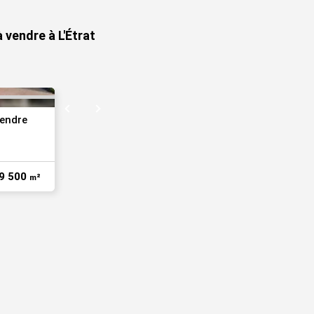
 vendre à L'Étrat
vendre
9 500
m²