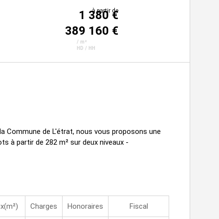
à partir de
1 380 €
389 160 €
/ m²
HD / HH
r la Commune de L'étrat, nous vous proposons une
ots à partir de 282 m² sur deux niveaux -
ix(m²)
Charges
Honoraires
Fiscal