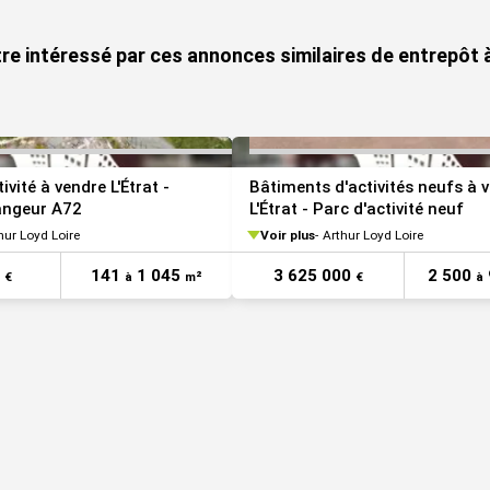
re intéressé par ces annonces similaires de entrepôt à
ivité à vendre L'Étrat -
Bâtiments d'activités neufs à 
angeur A72
L'Étrat - Parc d'activité neuf
hur Loyd Loire
Voir plus
Arthur Loyd Loire
7
141
1 045
3 625 000
2 500
€
à
m²
€
à