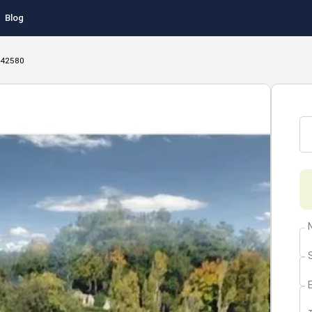
Blog
t 42580