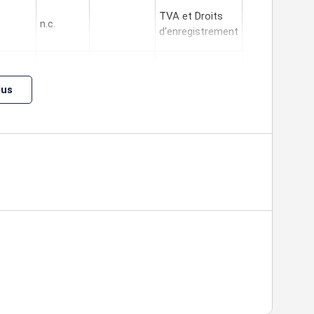
TVA et Droits
n.c.
d'enregistrement
TVA et Droits
n.c.
d'enregistrement
lus
0 m²
TVA et Droits
n.c.
/HDE
d'enregistrement
auf EDF livré avec Consuel).