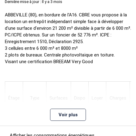
Dernière mise à jour : Il y a 3 mois
ABBEVILLE (80), en bordure de l'A16. CBRE vous propose à la
location un entrepôt indépendant simple face à développer
d'une surface d'environ 21 200 m² divisible à partir de 6 000 m².
PC/ICPE obtenus. Sur un foncier de 52 776 m². ICPE :
Enregistrement 1510, Déclaration 2925.
3 cellules entre 6 000 m² et 8000 m²
2 plots de bureaux. Centrale photovoltaïque en toiture.
Visant une certification BREEAM Very Good
T
Étage
Type
Surfaces
Dispo
Loyer
Charges
a
Voir plus
12
mois
60
6-
3,5
Entrepôts
7927
ap.
m²/an
In
Afficher les consommations énergétiques