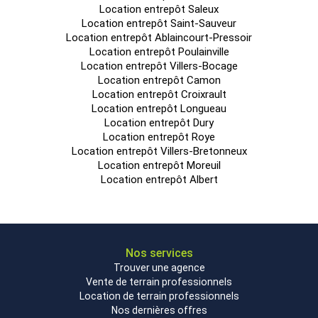
Location entrepôt Saleux
Enregistrement 1510
Location entrepôt Saint-Sauveur
Déclaration 2925
Location entrepôt Ablaincourt-Pressoir
Location entrepôt Poulainville
NC : 1185; 2910; 4734
Location entrepôt Villers-Bocage
STRUCTURE :
Location entrepôt Camon
Location entrepôt Croixrault
Charpente béton
Location entrepôt Longueau
Location entrepôt Dury
Toiture en bac acier étanchéité multicouche
Location entrepôt Roye
Hauteur libre 11 m
Location entrepôt Villers-Bretonneux
Location entrepôt Moreuil
Charges au sol 5t/m²
Location entrepôt Albert
Trois locaux de charge
Un local TGBT,
Un local transformateur,
Nos services
Un local onduleurs,
Trouver une agence
Vente de terrain professionnels
Un local batteries de stockage,
Location de terrain professionnels
Un local sprinkler/surpresseur
Nos dernières offres