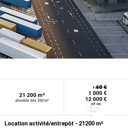
60 €
à partir de
à partir de
à partir de
1 000 €
21 200 m²
12 000 €
divisible dès 200 m²
HT HC
/ m² / an
/ mois
/ an
Location activité/entrepôt - 21200 m²