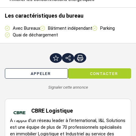
HT/m²/an
déb.
HT HC
I
trx
Les caractéristiques du bureau
12
mois
60
6-
Avec Bureaux
Bâtiment indépendant
Parking
3,5
Entrepôts
5953
ap.
m²/an
In
Quai de déchargement
HT/m²/an
déb.
HT HC
I
trx
12
mois
60
6-
3,5
Entrepôts
5920
ap.
m²/an
In
APPELER
CONTACTER
HT/m²/an
déb.
HT HC
I
trx
Signaler cette annonce
12
mois
60
6-
3,5
Entrepôts
700
ap.
m²/an
In
CBRE Logistique
HT/m²/an
déb.
HT HC
I
A l’appui d’un réseau leader à l’international, I&L Solutions
trx
est une équipe de plus de 70 professionnels spécialisés
12
en immobilier Logistique et Industriel au service des