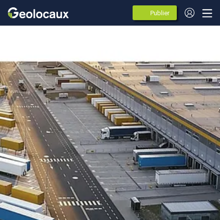
Publier
des
annonces