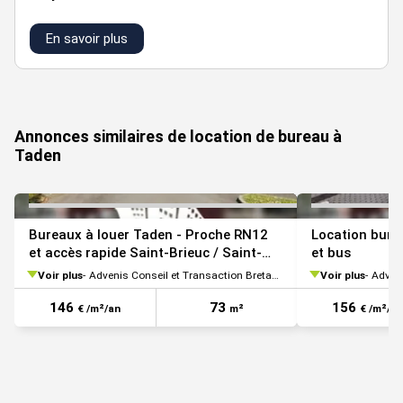
En savoir plus
loyer m²/an ht
parking
bât/lot
typologie
surface
VOIR TOUTES LES PHOTOS
hc
extérieur
a/1
bureaux
150 m²
140 €
foisonnement
Annonces similaires de location de bureau à
Taden
Bureaux à louer Taden - Proche RN12
Location bure
et accès rapide Saint-Brieuc / Saint-
et bus
Malo
Voir plus
Advenis Conseil et Transaction Bretagne
Voir plus
Adveni
146
73
156
€ /m²/an
m²
€ /m²/an