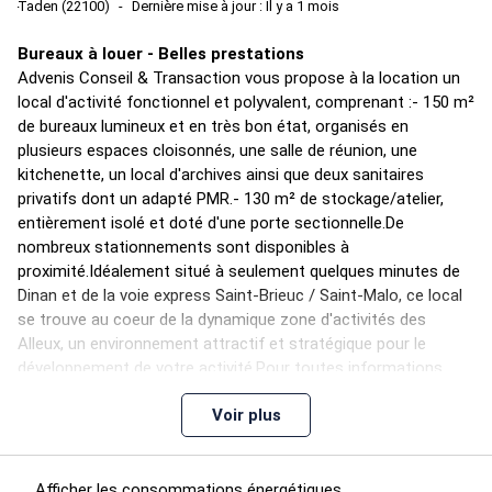
Taden (22100)
Dernière mise à jour : Il y a 1 mois
Bureaux à louer - Belles prestations
Advenis Conseil & Transaction vous propose à la location un
local d'activité fonctionnel et polyvalent, comprenant :- 150 m²
de bureaux lumineux et en très bon état, organisés en
plusieurs espaces cloisonnés, une salle de réunion, une
kitchenette, un local d'archives ainsi que deux sanitaires
privatifs dont un adapté PMR.- 130 m² de stockage/atelier,
entièrement isolé et doté d'une porte sectionnelle.De
nombreux stationnements sont disponibles à
proximité.Idéalement situé à seulement quelques minutes de
Dinan et de la voie express Saint-Brieuc / Saint-Malo, ce local
se trouve au coeur de la dynamique zone d'activités des
Alleux, un environnement attractif et stratégique pour le
développement de votre activité.Pour toutes informations
complémentaires ou visites, n'hésitez pas à nous contacter,
Voir plus
nos conseillers sont là pour vous répondre.
Les informations sur les risques auxquels ce bien est exposé
sont disponibles sur le site Géorisques :
www.georisques.gouv.fr
Afficher les consommations énergétiques