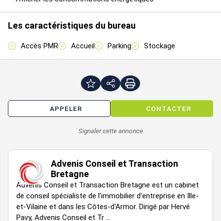
Bureaux cloisonnés et aménagés
Les caractéristiques du bureau
Faux plafonds en dalles avec luminaires encastrés
Sanitaires accessibles PMR
Accès PMR
Accueil
Parking
Stockage
Salle de réunion
Espace accueil
Chauffage par radiateurs électriques à inertie fluide
Câblage informatique et prises RJ45
Parking extérieur
APPELER
CONTACTER
Accessibilité :
Au coeur du parc d'activités des Alleux
Signaler cette annonce
D2 / D168
Disponibilité : Immédiate
Advenis Conseil et Transaction
Bretagne
Loyer annuel : 21000 € HTHC
Advenis Conseil et Transaction Bretagne est un cabinet
de conseil spécialiste de l'immobilier d'entreprise en Ille-
Honoraires à la charge du preneur : 30 % HT
et-Vilaine et dans les Côtes-d'Armor. Dirigé par Hervé
Pavy, Advenis Conseil et Tr ...