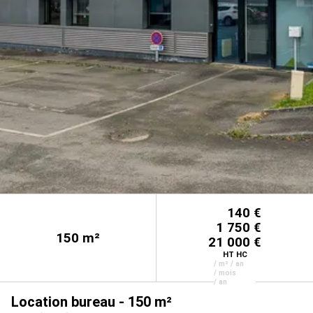
140 €
1 750 €
150
m²
21 000 €
HT HC
/ m² / an
/ mois
/ an
Location bureau - 150 m²