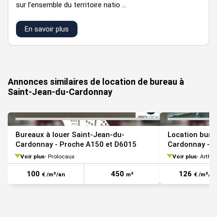
sur l’ensemble du territoire natio ...
En savoir plus
VOIR TOUTES LES PHOTOS
Annonces similaires de location de bureau à
Saint-Jean-du-Cardonnay
Bureaux à louer Saint-Jean-du-
Location bure
Cardonnay - Proche A150 et D6015
Cardonnay - 
d'activité/co
Voir plus
Prolocaux
Voir plus
Arthu
100
450
126
€ /m²/an
m²
€ /m²/an