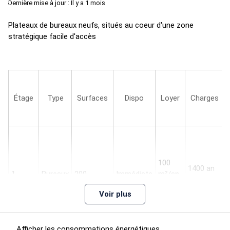
Dernière mise à jour : Il y a 1 mois
Plateaux de bureaux neufs, situés au coeur d'une zone
stratégique facile d'accès
Étage
Type
Surfaces
Dispo
Loyer
Charges
100
1400 an
1
Bureaux
200
Immédiate
m²/an
HT
HT HC
Voir plus
Afficher les consommations énergétiques