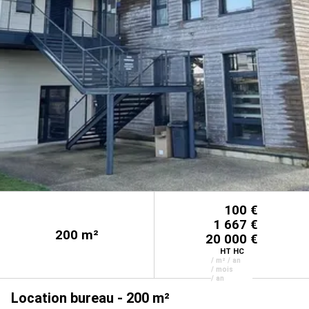
100 €
1 667 €
200
m²
20 000 €
HT HC
/ m² / an
/ mois
/ an
Location bureau - 200 m²