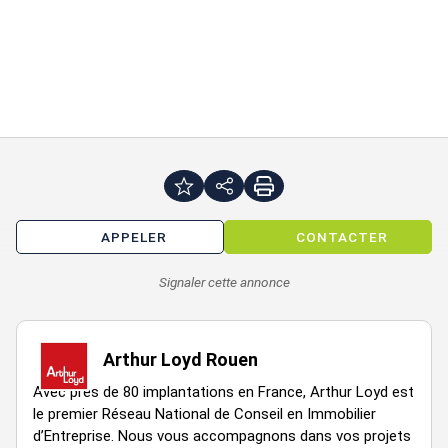
double sanitaire privatif dont 1PMR
sols en lino
faux plafonds avec luminaires à LED encastrés.
chauffage individuel pompe à chaleur
Grand parking au pied du bâtiment
Bureaux pouvant être climatisés, modulables et bénéficiant
d'un bel espace extérieur.
Immeuble indépendant
APPELER
CONTACTER
Accessibilité:
Signaler cette annonce
Route Accès direct depuis le centre-ville de Rouen par l'A150 à
5 min. Jusqu'à Paris par l'A150 et A13
Arthur Loyd Rouen
Les informations sur les risques auxquels ce bien est exposé
Avec près de 80 implantations en France, Arthur Loyd est
sont disponibles sur le site Géorisques :
le premier Réseau National de Conseil en Immobilier
www.georisques.gouv.fr
d’Entreprise. Nous vous accompagnons dans vos projets