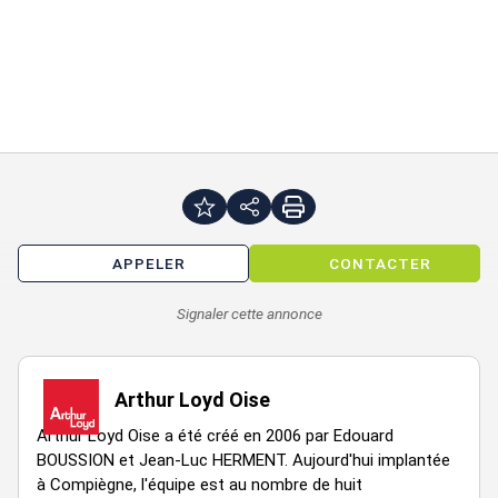
Te
Impôt Foncier : 15,5 €/m2/an HT
Régime Fiscal : T.V.A.
Dépôt de garantie : 3 mois de loyer HT/HC
Honoraires : 15% HT du loyer annuel en principal HT / HC à la
charge du preneur
Prestations :
APPELER
CONTACTER
AMÉNAGEMENT :
En rez-de-chaussée :
Signaler cette annonce
10 bureaux simples
4 bureaux doubles
Arthur Loyd Oise
Salle de réunion
Arthur Loyd Oise a été créé en 2006 par Edouard
Blocs sanitaires
BOUSSION et Jean-Luc HERMENT. Aujourd'hui implantée
à Compiègne, l'équipe est au nombre de huit
Locaux techniques