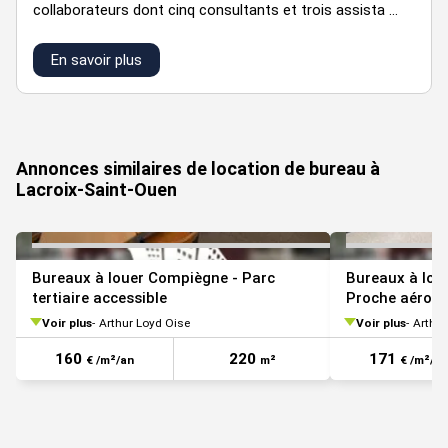
collaborateurs dont cinq consultants et trois assista ...
Au premier étage :
8 bureaux simples
En savoir plus
4 bureaux doubles
VOIR TOUTES LES PHOTOS
Salle de réunion
4 open space
Annonces similaires de location de bureau à
Kitchenette, salle de pause
Lacroix-Saint-Ouen
Blocs sanitaires
PRESTATIONS :
Bureaux à louer Compiègne - Parc
Bureaux à lou
Faux plafond : dalles suspendues
tertiaire accessible
Proche aéropo
Murs périmétriques : placostyle
Voir plus
Arthur Loyd Oise
Voir plus
Arthur
Cloisons intérieures : amovibles
160
220
171
€ /m²/an
m²
€ /m²/an
Huisserie : double vitrage alu
Sol : moquette / carrelage / lino passage intensif
Chauffage : climatisation double flux