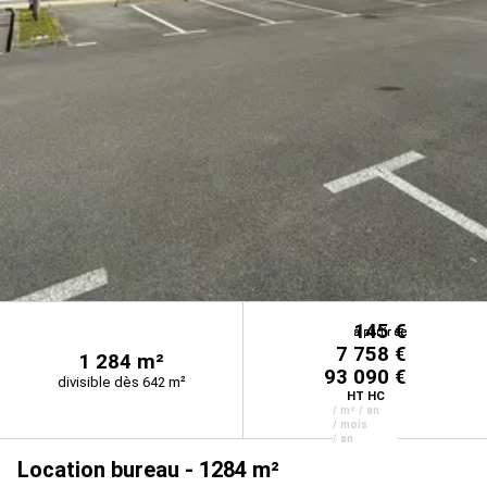
145 €
à partir de
à partir de
à partir de
7 758 €
1 284 m²
93 090 €
divisible dès 642 m²
HT HC
/ m² / an
/ mois
/ an
Location bureau - 1284 m²