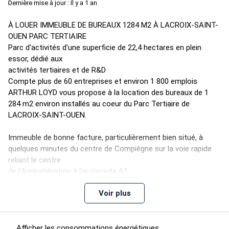
Dernière mise à jour : Il y a 1 an
À LOUER IMMEUBLE DE BUREAUX 1284 M2 À LACROIX-SAINT-
OUEN PARC TERTIAIRE
Parc d'activités d'une superficie de 22,4 hectares en plein
essor, dédié aux
activités tertiaires et de R&D
Compte plus de 60 entreprises et environ 1 800 emplois
ARTHUR LOYD vous propose à la location des bureaux de 1
284 m2 environ installés au coeur du Parc Tertiaire de
LACROIX-SAINT-OUEN.
Immeuble de bonne facture, particulièrement bien situé, à
quelques minutes du centre de Compiègne sur la voie rapide
reliant le centre
de l'Agglomération à l'autoroute A1.
Voir plus
Prestations de standing
Afficher les consommations énergétiques