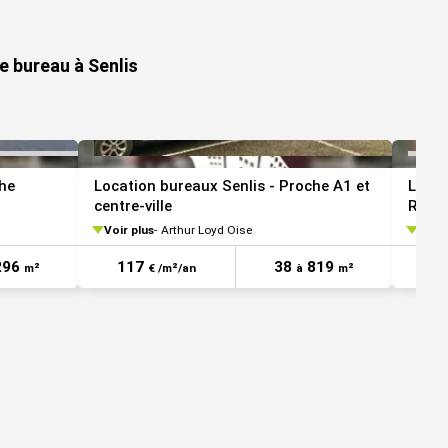
VOIR TOUTES LES PHOTOS
e bureau à Senlis
che
Location bureaux Senlis - Proche A1 et
Locat
centre-ville
Roiss
Voir plus
Arthur Loyd Oise
Voir 
296
117
38
819
1
m²
€ /m²/an
à
m²