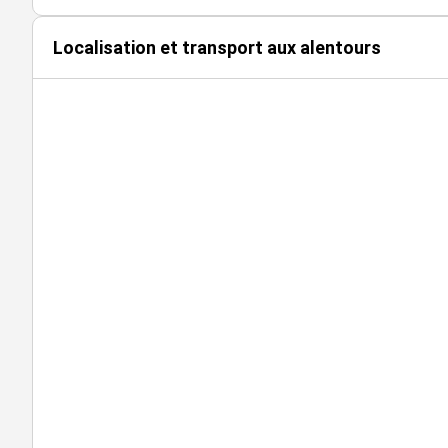
Cellule
HT HC
Localisation et transport aux alentours
Impôt Foncier : 1000 €/
Régime Fiscal : T.V.A.
Dépôt de garantie : 2 mois de loyer HT/HC
Honoraires : 15% HT du loyer annuel en principal HT / HC
Prestations :
AMÉNAGEMENT :
2 Bureaux
Espace accueil
Sanitaire privatif
Cave collective
ÉQUIPEMENT :
Sol : carrelage