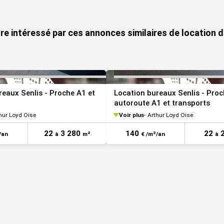
VOIR TOUTES LES PHOTOS
re intéressé par ces annonces similaires de location d
reaux Senlis - Proche A1 et
Location bureaux Senlis - Pro
autoroute A1 et transports
hur Loyd Oise
Voir plus
Arthur Loyd Oise
22
3 280
140
22
/an
à
m²
€ /m²/an
à