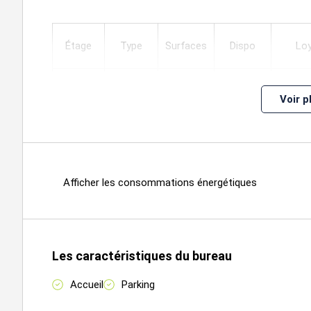
Étage
Type
Surfaces
Dispo
Lo
RDC
Bureaux
19
Voir p
RDC
Bureaux
13
Afficher les consommations énergétiques
RDC
Accueil
10
Les caractéristiques du bureau
RDC
Sanitaires
2
Accueil
Parking
Total
310,66 
Bureaux
44
Immédiate