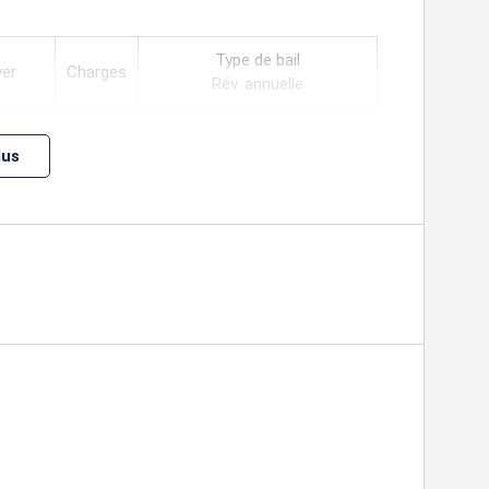
Type de bail
yer
Charges
Rév. annuelle
ILAT Indice des Loyers des
lus
Activités Tertiaires
ILAT Indice des Loyers des
Activités Tertiaires
ILAT Indice des Loyers des
Activités Tertiaires
ILAT Indice des Loyers des
Activités Tertiaires
3-6-9 ans
m²/an
800 an
ILAT Indice des Loyers des