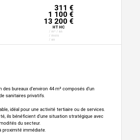
311 €
1 100 €
13 200 €
HT HC
/ m² / an
/ mois
/ an
n des bureaux d'environ 44 m² composés d'un
e sanitaires privatifs.
le, idéal pour une activité tertiaire ou de services.
, ils bénéficient d'une situation stratégique avec
mmodités du secteur.
à proximité immédiate.