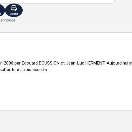
r
Exporter
e annonce
 en 2006 par Edouard BOUSSION et Jean-Luc HERMENT. Aujourd'hui im
ltants et trois assista ...
iègne
posé sont disponibles sur le site Géorisques :