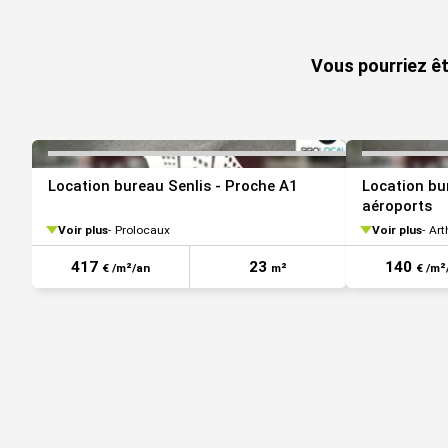
VOIR TOUTES LES PHOTOS
www.georisques.gouv.fr
Vous pourriez êt
Location bureau Senlis - Proche A1
Location bu
aéroports
Voir plus
Prolocaux
Voir plus
Art
417
23
140
€ /m²/an
m²
€ /m²