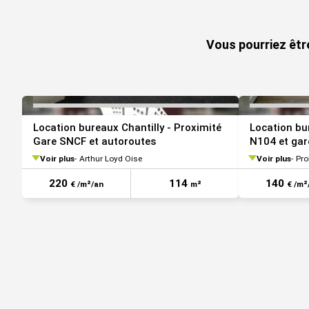
VOIR TOUTES LES PHOTOS
Vous pourriez êtr
Location bureaux Chantilly - Proximité
Location bu
Gare SNCF et autoroutes
N104 et ga
Voir plus
Arthur Loyd Oise
Voir plus
Pro
220
114
140
€ /m²/an
m²
€ /m²