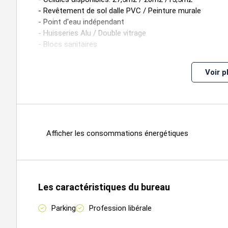
- Revêtement de sol dalle PVC / Peinture murale
- Point d'eau indépendant
- Huisseries Alu / Double vitrage
- Blocs sanitaires
- Espace pause / Kitchenette
- salles d'attente
Voir p
- Parking sécurisé
- Site clos
Disponibilité : IMMEDIATE
Afficher les consommations énergétiques
Loyer annuel : 8600 € HTHC
Charges annuelles : 1000 €
Type de bail : Professionnel
Dépôt de garantie : 3 mois
Les caractéristiques du bureau
Parking
Profession libérale