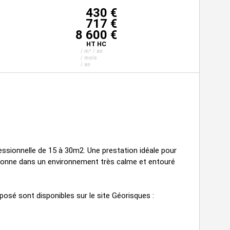
430 €
717 €
8 600 €
HT HC
/ m² / an
/ mois
/ an
ssionnelle de 15 à 30m2. Une prestation idéale pour
ersonne dans un environnement très calme et entouré
posé sont disponibles sur le site Géorisques :