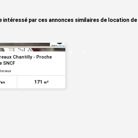
VOIR TOUTES LES PHOTOS
e intéressé par ces annonces similaires de location de 
reaux Chantilly - Proche
re SNCF
locaux
171
/an
m²