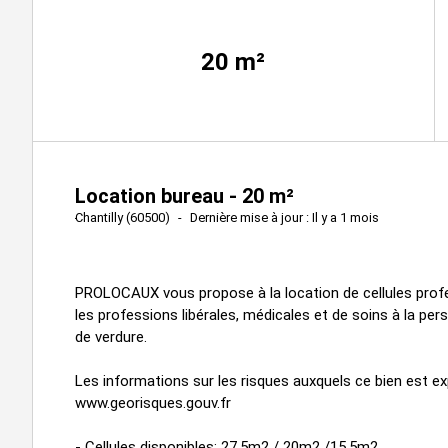
20
m²
Location bureau - 20 m²
Chantilly (60500)
Dernière mise à jour : Il y a 1 mois
PROLOCAUX vous propose à la location de cellules profe
les professions libérales, médicales et de soins à la p
de verdure.
Les informations sur les risques auxquels ce bien est ex
www.georisques.gouv.fr
- Cellules disponibles: 27,5m2 / 20m2 /15,5m2