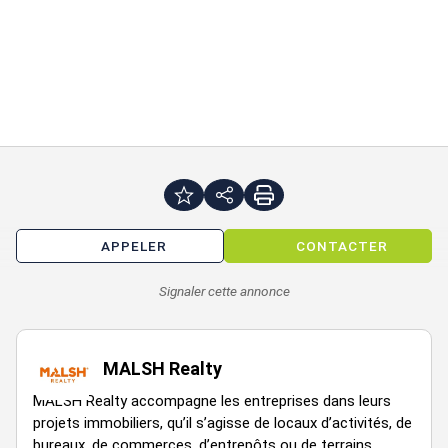
Régime Fiscal : TVA
Dépôt de garantie : 3 mois de loyer HT/HC
Honoraires : 3 % HT du prix de vente HT, à la charge de
l'acquéreur, payables à la signature de l'acte
Prestations :
APPELER
CONTACTER
Accès de plain-pied / Accès semi
2 portes sectionnelles
Signaler cette annonce
Portail coulissant
Toiture préconçue centrale photovoltaïque
MALSH Realty
16 places de stationnement, dont 2 équipées IRVE (
Infrastructure de Recharge de Véhicule Électrique)
MALSH Realty accompagne les entreprises dans leurs
projets immobiliers, qu’il s’agisse de locaux d’activités, de
Charpente métallique
bureaux, de commerces, d’entrepôts ou de terrains.