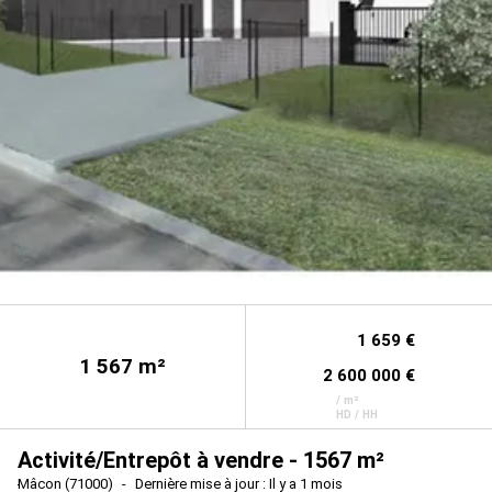
1 659 €
1 567
m²
2 600 000 €
/ m²
HD / HH
Activité/Entrepôt à vendre - 1567 m²
Mâcon (71000)
Dernière mise à jour : Il y a 1 mois