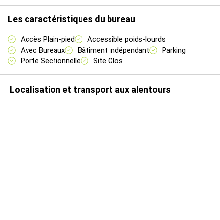
Activités
1567
n.c.
n.c.
Les caractéristiques du bureau
Accès Plain-pied
Accessible poids-lourds
Avec Bureaux
Bâtiment indépendant
Parking
Porte Sectionnelle
Site Clos
Localisation et transport aux alentours
Parkings
n.c.
n.c.
Livraison
Total
4ème
1659,22
Activités
1567
n.c.
Cellule
trimestre
HT/m²
2026