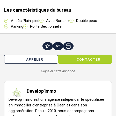
Brut de béton
Fluides en attente
Les caractéristiques du bureau
Parking Extérieur
Porte(s) sectionnelle(s) : 1
Accès Plain-pied
Avec Bureaux
Double peau
Terrain bitumé
Parking
Porte Sectionnelle
Toiture isolée
Vitrine anti effraction
Prix de vente : 399200 € HT
APPELER
CONTACTER
Honoraires à la charge de l'acquéreur : 5 % HT
Signaler cette annonce
Develop'immo
prix
vente
Develop’immo est une agence indépendante spécialisée
batiment
net
en immobilier d’entreprise à Caen et dans son
rdc
mezzanine
total
cours
parkings
- lot
vendeur
agglomération. Depuis 2010, nous accompagnons
ht hors