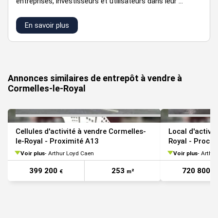
entreprises, investisseurs et utilisateurs dans leur ...
parking
399 200
En savoir plus
c2
194
59
253
155
9
€
VOIR TOUTES LES PHOTOS
Annonces similaires de entrepôt à vendre à
Cormelles-le-Royal
Cellules d'activité à vendre Cormelles-
Local d'activi
le-Royal - Proximité A13
Royal - Proch
Voir plus
Arthur Loyd Caen
Voir plus
Arthu
399 200
253
720 800
€
m²
€