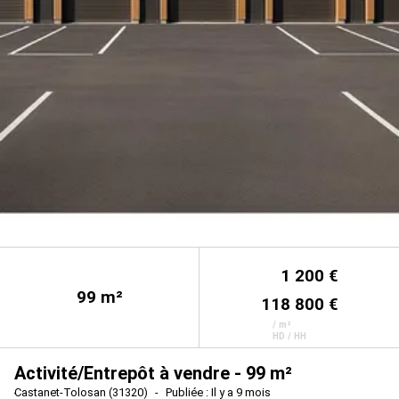
1 200 €
99
m²
118 800 €
/ m²
HD / HH
Activité/Entrepôt à vendre - 99 m²
Castanet-Tolosan (31320)
Publiée : Il y a 9 mois