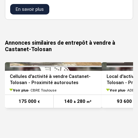
En savoir plus
VOIR TOUTES LES PHOTOS
Annonces similaires de entrepôt à vendre à
Castanet-Tolosan
Cellules d'activité à vendre Castanet-
Local d'activi
Tolosan - Proximité autoroutes
Tolosan - Proc
Voir plus
CBRE Toulouse
Voir plus
ADE I
175 000
140
280
93 600
€
à
m²
€