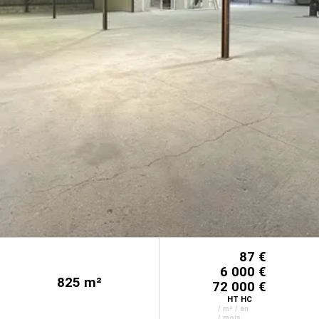
87 €
6 000 €
825
m²
72 000 €
HT HC
/ m² / an
/ mois