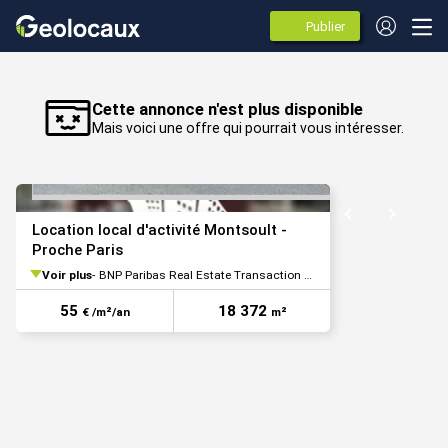
Publier
des
annonces
VOIR TOUTES LES PHOTOS
Cette annonce n'est plus disponible
Mais voici une offre qui pourrait vous intéresser.
Location local d'activité Montsoult -
Proche Paris
Voir plus
BNP Paribas Real Estate Transaction Logistique
55
18 372
€ /m²/an
m²