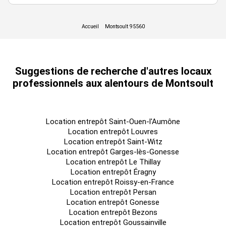
Honoraires : 15% HT du loyer annuel HT/HC à la charge du
preneur
Prestations :
8 places de parking
Suggestions de recherche d'autres locaux
Rampe d'accès véhicule
professionnels aux alentours de Montsoult
Porte coulissante
Mezzanine dalle 1T
Immeuble indépendant
Location entrepôt Saint-Ouen-l'Aumône
Location entrepôt Louvres
Surface RDC : 600 m²
Location entrepôt Saint-Witz
Surface terrain : 350
Location entrepôt Garges-lès-Gonesse
Location entrepôt Le Thillay
Haut. libre min. ss poutre : 6 m
Location entrepôt Éragny
Location entrepôt Roissy-en-France
Haut. libre max. ss poutre : 6,5 m
Location entrepôt Persan
Résistance sol : 3 T/m²
Location entrepôt Gonesse
Location entrepôt Bezons
Murs périmétriques : Bardage simple peau
Location entrepôt Goussainville