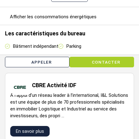
à votre disposition pour vous aider à trouver le bien adapté à
vos activités professionnelles et à votre coeur de métier.
Afficher les consommations énergétiques
Les caractéristiques du bureau
Bâtiment indépendant
Parking
Étage
Type
Surfaces
Dispo
Loyer
Charges
APPELER
CONTACTER
MEZ
Activités
225
Immédiate
CBRE Activité IDF
A l’appui d’un réseau leader à l’international, I&L Solutions
RDC
Activités
600
Immédiate
est une équipe de plus de 70 professionnels spécialisés
en immobilier Logistique et Industriel au service des
investisseurs, des propri ...
Impôt Foncier : 11 €/m²/an
En savoir plus
Régime Fiscal : T.V.A.