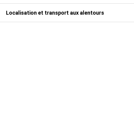
> Bonne accessibilité piétonne et routière
Localisation et transport aux alentours
> Au pied d’un immeuble résidentiel récent
Pour toute information complémentaire ou organiser
une visite, n'hésitez pas à nous contacter.