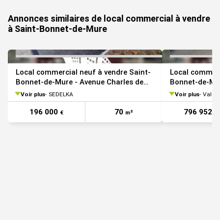
Annonces similaires de local commercial à vendre
à Saint-Bonnet-de-Mure
Local commercial neuf à vendre Saint-
Local commerc
Bonnet-de-Mure - Avenue Charles de
Bonnet-de-Mur
Gaulle
Voir plus
SEDELKA
Voir plus
Valori
196 000
70
796 952
€
m²
€