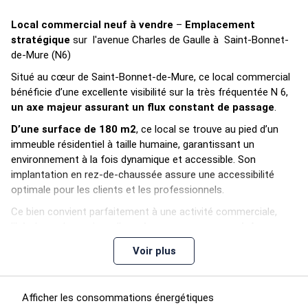
Local commercial neuf à vendre
–
Emplacement
stratégique
sur l'avenue Charles de Gaulle à Saint-Bonnet-
de-Mure (N6)
Situé au cœur de Saint-Bonnet-de-Mure, ce local commercial
bénéficie d’une excellente visibilité sur la très fréquentée N 6,
un axe majeur assurant un flux constant de passage
.
D’une surface de 180 m2
, ce local se trouve au pied d’un
immeuble résidentiel à taille humaine, garantissant un
environnement à la fois dynamique et accessible. Son
implantation en rez-de-chaussée assure une accessibilité
optimale pour les clients et les professionnels.
Ce bien convient parfaitement à une activité commerciale,
libérale ou de services. Il représente une
opportunité rare
d’implantation dans un secteur recherché, alliant
Voir plus
visibilité, accessibilité et proximité résidentielle
.
Caractéristiques principales :
Afficher les consommations énergétiques
> Emplacement passant – visibilité maximale