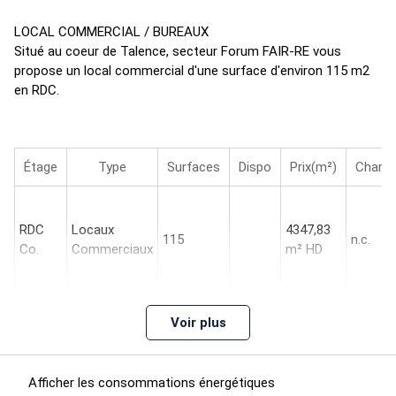
LOCAL COMMERCIAL / BUREAUX
Situé au coeur de Talence, secteur Forum FAIR-RE vous
propose un local commercial d'une surface d'environ 115 m2
en RDC.
Étage
Type
Surfaces
Dispo
Prix(m²)
Charg
RDC
Locaux
4347,83
115
n.c.
Co.
Commerciaux
m² HD
Voir plus
Impôt Foncier : 1500 €//an
Régime Fiscal : TVA
Dépôt de garantie : 3 mois de loyer HT/HC
Afficher les consommations énergétiques