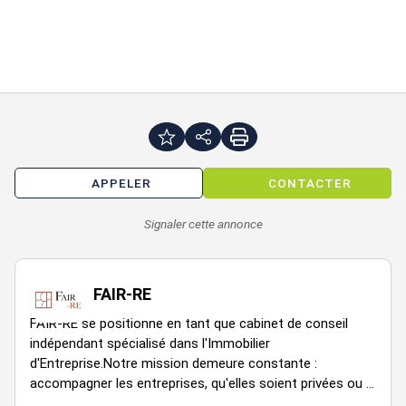
Climatisation réversible
Vitrines
Axe passant
Effet d'enseigne
Parkings sous sol à la location : à 75 euros HT/U/mois
Surface RDC : 115 m²
APPELER
CONTACTER
Accessibilité:
Signaler cette annonce
Bus Talence Centre-Forum (Côté Cinéma) (Ligne 20, Ligne 43)
Tram Tram B - Talence Centre Forum
Les informations sur les risques auxquels ce bien est exposé
FAIR-RE
sont disponibles sur le site Géorisques :
FAIR-RE se positionne en tant que cabinet de conseil
www.georisques.gouv.fr
indépendant spécialisé dans l'Immobilier
d'Entreprise.Notre mission demeure constante :
accompagner les entreprises, qu'elles soient privées ou ...