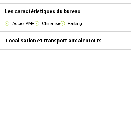
Honoraires : 5 % HT du prix de vente HDE, à la charge de
l'Acquéreur
Les caractéristiques du bureau
Prestations :
Accès PMR
Climatisé
Parking
RDC
Très bon état
Localisation et transport aux alentours
1 accueil
Open space
1 salle de réunion / Open space
1 sanitaire PMR
1 local technique
Sol béton ciré
Faux plafond luminaire LED
Cablage périphérique
RJ 45